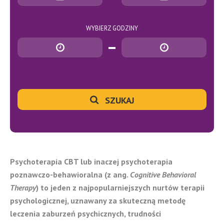
WYBIERZ GODZINY
Godzina rozpoczęcia
Godzina zakończenia
SZUKAJ
Psychoterapia CBT lub inaczej psychoterapia
poznawczo-behawioralna (z ang.
Cognitive Behavioral
Therapy
) to jeden z najpopularniejszych nurtów terapii
psychologicznej, uznawany za skuteczną metodę
leczenia zaburzeń psychicznych, trudności