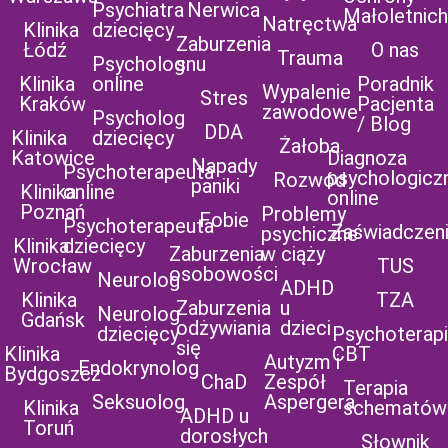
Psychiatra
Nerwica
Małoletnich
Natręctwa
Klinika
dziecięcy
Zaburzenia
Łódź
O nas
Trauma
Psycholog
snu
Klinika
online
Poradnik
Wypalenie
Stres
Kraków
Pacjenta
zawodowe
Psycholog
/ Blog
DDA
Klinika
dziecięcy
Żałoba
Katowice
Diagnoza
Napady
Psychoterapeuta
psychologicz
Rozwód
paniki
Klinika
online
online
Poznań
Problemy
Fobie
Psychoterapeuta
Zaświadczen
psychiczne
Klinika
dziecięcy
Zaburzenia
w ciąży
Wrocław
TUS
osobowości
Neurolog
ADHD
Klinika
TZA
Zaburzenia
u
Neurolog
Gdańsk
odżywiania
dzieci
dziecięcy
Psychoterap
się
Klinika
CBT
Autyzm i
Endokrynolog
Bydgoszcz
ChaD
Zespół
Terapia
Seksuolog
Aspergera
Klinika
schematów
ADHD u
Toruń
dorosłych
Słownik