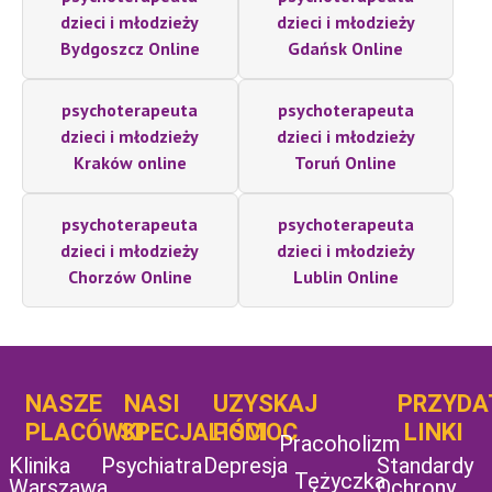
dzieci i młodzieży
dzieci i młodzieży
Bydgoszcz Online
Gdańsk Online
psychoterapeuta
psychoterapeuta
dzieci i młodzieży
dzieci i młodzieży
Kraków online
Toruń Online
psychoterapeuta
psychoterapeuta
dzieci i młodzieży
dzieci i młodzieży
Chorzów Online
Lublin Online
NASZE
NASI
UZYSKAJ
UZYSKAJ
PRZYDA
POMOC
PLACÓWKI
SPECJALIŚCI
POMOC
LINKI
Pracoholizm
Klinika
Psychiatra
Depresja
Standardy
Tężyczka
Warszawa
Ochrony