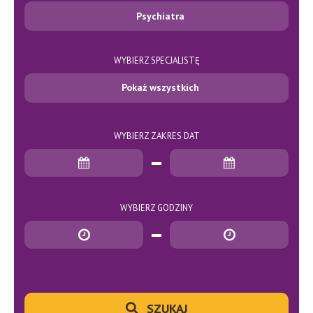
Psychiatra
WYBIERZ SPECJALISTĘ
Pokaż wszystkich
WYBIERZ ZAKRES DAT
Data rozpoczęcia
Data zakończenia
WYBIERZ GODZINY
Godzina rozpoczęcia
Godzina zakończenia
SZUKAJ