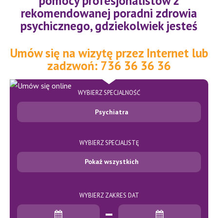
pomocy profesjonalistów z
rekomendowanej poradni zdrowia
psychicznego
,
gdziekolwiek jesteś
Umów się na wizytę przez Internet lub
zadzwoń: 736 36 36 36
WYBIERZ SPECJALNOŚĆ
Psychiatra
WYBIERZ SPECJALISTĘ
Pokaż wszystkich
WYBIERZ ZAKRES DAT
Data rozpoczęcia
Data zakończenia