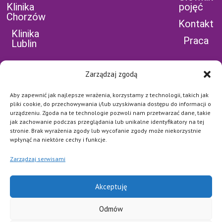
Klinika
pojęć
Chorzów
Kontakt
Klinika
Praca
Lublin
Zarządzaj zgodą
Aby zapewnić jak najlepsze wrażenia, korzystamy z technologii, takich jak
POLEĆ NAS NA
pliki cookie, do przechowywania i/lub uzyskiwania dostępu do informacji o
urządzeniu. Zgoda na te technologie pozwoli nam przetwarzać dane, takie
FB
jak zachowanie podczas przeglądania lub unikalne identyfikatory na tej
Najważniejsze jest dla nas
stronie. Brak wyrażenia zgody lub wycofanie zgody może niekorzystnie
bezpieczeństwo naszych
wpłynąć na niektóre cechy i funkcje.
Pacjentów i pełna dyskrecja.
Każde połączenie jest
Zarządzaj serwisami
szyfrowane i zabezpieczone
na najwyższym poziomie.
POLITYKA
Akceptuję
PRYWATNOŚCI I
Odmów
COOKIES