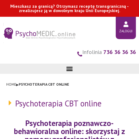
Przejdź
Mieszkasz za granicą? Otrzymasz receptę transgraniczną -
zrealizujesz ją w dowolnym kraju Unii Europejskiej.
do
treści
ZALOGUJ
Infolinia
736 36 36 36
▸
HOME
PSYCHOTERAPIA CBT ONLINE
Psychoterapia CBT online
Psychoterapia poznawczo-
behawioralna online: skorzystaj z