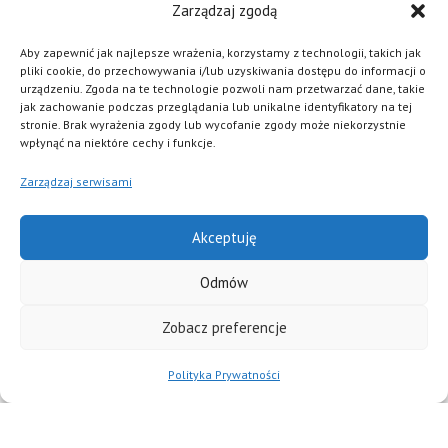
Zarządzaj zgodą
Aby zapewnić jak najlepsze wrażenia, korzystamy z technologii, takich jak
pliki cookie, do przechowywania i/lub uzyskiwania dostępu do informacji o
Poleć nas na FB
urządzeniu. Zgoda na te technologie pozwoli nam przetwarzać dane, takie
jak zachowanie podczas przeglądania lub unikalne identyfikatory na tej
stronie. Brak wyrażenia zgody lub wycofanie zgody może niekorzystnie
Najważniejsze jest dla nas bezpieczeństwo naszych Pacjentów i
wpłynąć na niektóre cechy i funkcje.
pełna dyskrecja. Każde połączenie jest szyfrowane i zabezpieczone
na najwyższym poziomie.
Zarządzaj serwisami
Polityka prywatności i cookies
Akceptuję
REGULAMIN
Odmów
Zobacz preferencje
Polityka Prywatności
Copyright ©
2026
NZOZ PsychoMedic.online