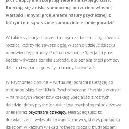
jak i chłopcy nie akceptują siebie ani swojego ciała.
Borykają się z niską samooceną, poczuciem własnej
wartości i innymi problemami natury psychicznej, z
którymi nie są w stanie samodzielnie sobie poradzić.
W takich sytuacjach przed trudnym zadaniem stoją również
rodzice, którzy nie zawsze będą w stanie udzielić dziecku
odpowiedniej pomocy. Prośba o wsparcie Specjalisty nie
będzie wówczas oznaką słabości, ale oznaką chęci pomocy
dziecku i wsparcia go w tych trudnych chwilach.
W PsychoMedic.online – wirtualnej poradni należącej do
ogólnopolskiej Sieci Klinik Psychologiczno-Psychiatrycznych
– na młodych Pacjentów czekają Specjaliści z różnych
dziedzin: dobry psycholog dziecięcy, psycholog młodzieżowy
online oraz
psychiatra dziecięcy
. Nasi Specjaliści to
doświadczeni i wykwalifikowani fachowcy, którzy pomagają
dzieciom w każdym wieku z różnego rodzaju trudnościami