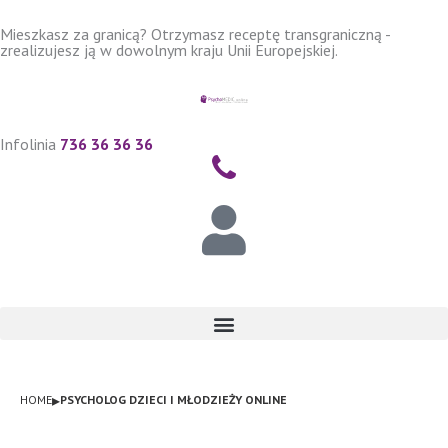
Przejdź
Mieszkasz za granicą? Otrzymasz receptę transgraniczną -
do
zrealizujesz ją w dowolnym kraju Unii Europejskiej.
treści
Infolinia
736 36 36 36
ZALOGUJ
▸
HOME
PSYCHOLOG DZIECI I MŁODZIEŻY ONLINE