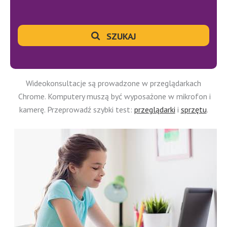
SZUKAJ
Wideokonsultacje są prowadzone w przeglądarkach
Chrome. Komputery muszą być wyposażone w mikrofon i
kamerę. Przeprowadź szybki test:
przeglądarki
i
sprzętu
.