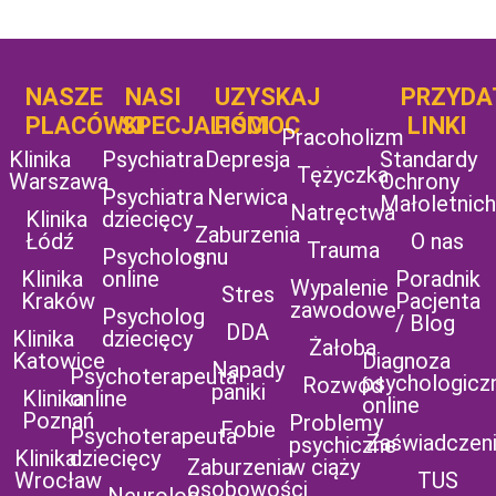
NASZE
NASI
UZYSKAJ
UZYSKAJ
PRZYDA
POMOC
PLACÓWKI
SPECJALIŚCI
POMOC
LINKI
Pracoholizm
Klinika
Psychiatra
Depresja
Standardy
Tężyczka
Warszawa
Ochrony
Psychiatra
Nerwica
Małoletnich
Natręctwa
Klinika
dziecięcy
Zaburzenia
Łódź
O nas
Trauma
Psycholog
snu
Klinika
online
Poradnik
Wypalenie
Stres
Kraków
Pacjenta
zawodowe
Psycholog
/ Blog
DDA
Klinika
dziecięcy
Żałoba
Katowice
Diagnoza
Napady
Psychoterapeuta
psychologicz
Rozwód
paniki
Klinika
online
online
Poznań
Problemy
Fobie
Psychoterapeuta
Zaświadczen
psychiczne
Klinika
dziecięcy
Zaburzenia
w ciąży
Wrocław
TUS
osobowości