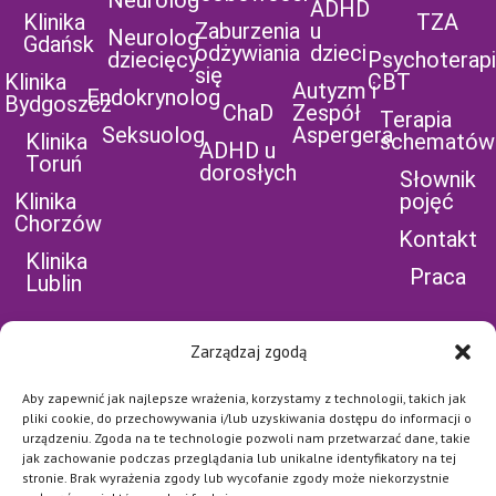
Neurolog
ADHD
Klinika
TZA
Zaburzenia
u
Neurolog
Gdańsk
odżywiania
dzieci
dziecięcy
Psychoterap
się
Klinika
CBT
Autyzm i
Endokrynolog
Bydgoszcz
ChaD
Zespół
Terapia
Seksuolog
Aspergera
Klinika
schematów
ADHD u
Toruń
dorosłych
Słownik
Klinika
pojęć
Chorzów
Kontakt
Klinika
Praca
Lublin
Zarządzaj zgodą
Aby zapewnić jak najlepsze wrażenia, korzystamy z technologii, takich jak
POLEĆ NAS NA
pliki cookie, do przechowywania i/lub uzyskiwania dostępu do informacji o
urządzeniu. Zgoda na te technologie pozwoli nam przetwarzać dane, takie
FB
jak zachowanie podczas przeglądania lub unikalne identyfikatory na tej
stronie. Brak wyrażenia zgody lub wycofanie zgody może niekorzystnie
Najważniejsze jest dla nas