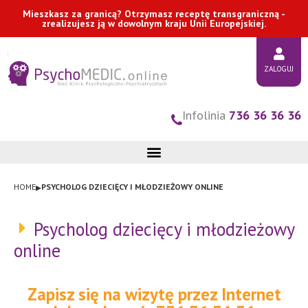
Przejdź
Mieszkasz za granicą? Otrzymasz receptę transgraniczną -
zrealizujesz ją w dowolnym kraju Unii Europejskiej.
do
treści
ZALOGUJ
Infolinia
736 36 36 36
▸
HOME
PSYCHOLOG DZIECIĘCY I MŁODZIEŻOWY ONLINE
Psycholog dziecięcy i młodzieżowy
online
Zapisz się na wizytę przez Internet