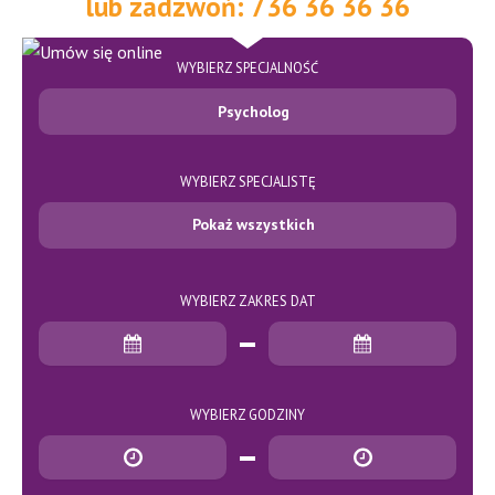
lub zadzwoń: 736 36 36 36
WYBIERZ SPECJALNOŚĆ
Psycholog
WYBIERZ SPECJALISTĘ
Pokaż wszystkich
WYBIERZ ZAKRES DAT
Data rozpoczęcia
Data zakończenia
WYBIERZ GODZINY
Godzina rozpoczęcia
Godzina zakończenia