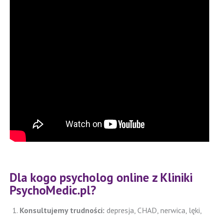
Dla kogo psycholog online z Kliniki
PsychoMedic.pl?
Konsultujemy trudności:
depresja, CHAD, nerwica, lęki,