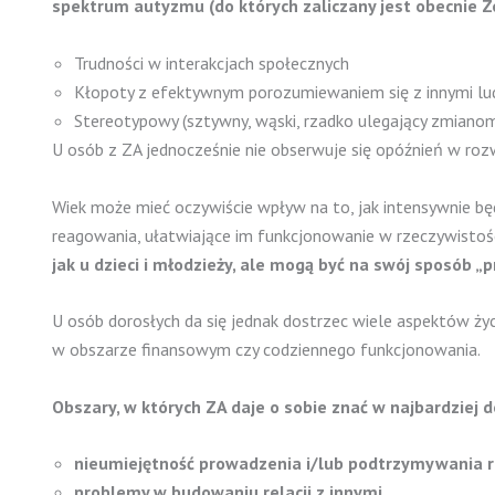
spektrum autyzmu (do których zaliczany jest obecnie Z
Trudności w interakcjach społecznych
Kłopoty z efektywnym porozumiewaniem się z innymi lu
Stereotypowy (sztywny, wąski, rzadko ulegający zmianom
U osób z ZA jednocześnie nie obserwuje się opóźnień w ro
Wiek może mieć oczywiście wpływ na to, jak intensywnie bę
reagowania, ułatwiające im funkcjonowanie w rzeczywistośc
jak u dzieci i młodzieży, ale mogą być na swój sposób 
U osób dorosłych da się jednak dostrzec wiele aspektów ży
w obszarze finansowym czy codziennego funkcjonowania.
Obszary, w których ZA daje o sobie znać w najbardziej 
nieumiejętność prowadzenia i/lub podtrzymywania 
problemy w budowaniu relacji z innymi,