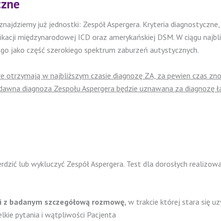
czne
ajdziemy już jednostki: Zespół Aspergera. Kryteria diagnostyczne
ikacji międzynarodowej ICD oraz amerykańskiej DSM. W ciągu najbli
e go jako część szerokiego spektrum zaburzeń autystycznych.
tóre otrzymają w najbliższym czasie diagnozę ZA, za pewien czas z
– dawna diagnoza Zespołu Aspergera będzie uznawana za diagnozę 
zić lub wykluczyć Zespół Aspergera. Test dla dorosłych realizowa
i z badanym szczegółową rozmowę,
w trakcie której stara się u
kie pytania i wątpliwości Pacjenta