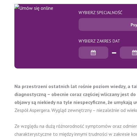
WYBIERZ SPECJALNOŚĆ
Psy
WYBIERZ ZAKRES DAT
Data rozpoczęcia
Data zakończenia
Na przestrzeni ostatnich lat rośnie poziom wiedzy, a 
diagnostyczną – obecnie coraz częściej wliczany jest 
objawy są niekiedy na tyle niespecyficzne, że umykają u
Zespół Aspergera. Wygląd zewnętrzny – niezależnie od wie
Ze względu na dużą różnorodność symptomów oraz odmienny 
charakterystyczne to między innymi trudności w zakresie ko