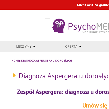
Przejdź
Mieszkasz za granic
do
treści
LECZYMY
OFERTA
▸
HOME
DIAGNOZA ASPERGERA U DOROSŁYCH
Diagnoza Aspergera u dorosły
Zespół Aspergera: diagnoza u doro
Umów się 