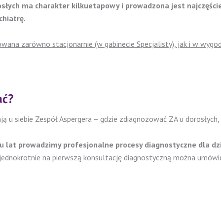
słych ma charakter kilkuetapowy i prowadzona jest najczęści
chiatrę.
wana zarówno stacjonarnie (w gabinecie Specjalisty), jak i w wygod
ać?
ją u siebie Zespół Aspergera – gdzie zdiagnozować ZA u dorosłych,
lu lat prowadzimy profesjonalne procesy diagnostyczne dla dzi
ejednokrotnie na pierwszą konsultację diagnostyczną można umówić
.