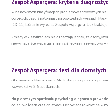
Zespół Aspergera: kryteria diagnosty
W najnowszych klasyfikacjach problemów zdrowotnych nie zn
dorosłych, bazują natomiast na poprzednich wersjach klasyf
ICD-11, która nie wyróżnia Zespołu Aspergera, lecz traktuj
Zmiany w klasyfikacjach nie oznaczają jednak, że osoby, k
niewymagające wsparcia. Zmieni się jedynie nazewnictwo 
Zespół Aspergera: test dla dorosłych
Oferowana w klinice PsychoMedic diagnoza pozwala potwierd
zazwyczaj w 5-6 spotkaniach:
Na pierwszym spotkaniu psycholog-diagnosta prowadz
dolegliwościach oraz objawach. Odpowiada również na wszel