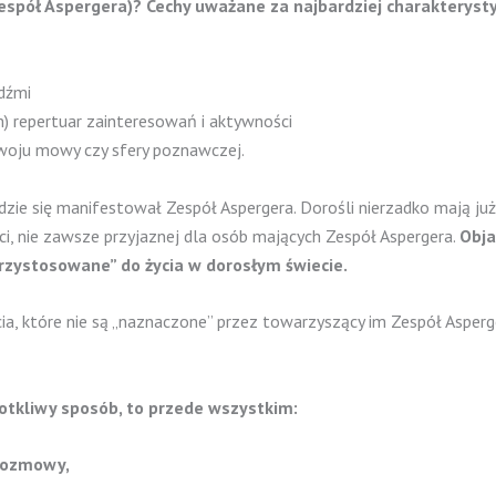
espół Aspergera)? Cechy uważane za najbardziej charakterysty
dźmi
) repertuar zainteresowań i aktywności
zwoju mowy czy sfery poznawczej.
dzie się manifestował Zespół Aspergera. Dorośli nierzadko mają 
i, nie zawsze przyjaznej dla osób mających Zespół Aspergera.
Obja
„przystosowane” do życia w dorosłym świecie.
cia, które nie są „naznaczone” przez towarzyszący im Zespół Aspe
dotkliwy sposób, to przede wszystkim:
rozmowy,