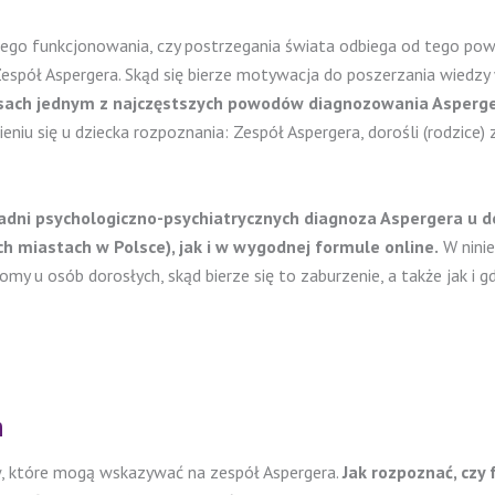
nego funkcjonowania, czy postrzegania świata odbiega od tego pow
Zespół Aspergera. Skąd się bierze motywacja do poszerzania wiedzy
asach jednym z najczęstszych powodów diagnozowania Asperg
eniu się u dziecka rozpoznania: Zespół Aspergera, dorośli (rodzic
adni psychologiczno-psychiatrycznych diagnoza Aspergera u d
 miastach w Polsce), jak i w wygodnej formule online.
W ninie
y u osób dorosłych, skąd bierze się to zaburzenie, a także jak i 
h
w, które mogą wskazywać na zespół Aspergera.
Jak rozpoznać, czy