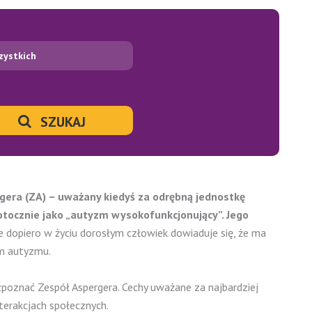
zystkich
SZUKAJ
rgera (ZA) – uważany kiedyś za odrębną jednostkę
otocznie jako „autyzm wysokofunkcjonujący”. Jego
e dopiero w życiu dorosłym człowiek dowiaduje się, że ma
um autyzmu.
poznać Zespół Aspergera. Cechy uważane za najbardziej
terakcjach społecznych.