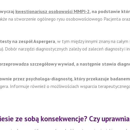
zwyczaj
kwestionariusz osobowości MMPI-2
, na podstawie któ
kże na stworzenie ogólnego rysu osobowościowego Pacjenta oraz 
 testy na zespół Aspergera
, w tym między innymi znany na całym
). Dobór narzędzi diagnostycznych zależy od zaleceń diagnosty i i
ry przeprowadza szczegółowy wywiad, a następnie stawia dia
ownie przez psychologa-diagnostę, który przekazuje badanemu
gera. Informuje również o możliwościach wsparcia terapeutycznego
niesie ze sobą konsekwencje? Czy uprawni