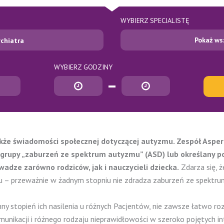
WYBIERZ SPECJALISTĘ
Pokaż ws
chiatra
WYBIERZ GODZINY
Godzina rozpoczęcia
Godzina zakończenia
także świadomości społecznej dotyczącej autyzmu. Zespół Aspe
do grupy „zaburzeń ze spektrum autyzmu” (ASD) lub określany p
wadze zarówno rodziców, jak i nauczycieli dziecka.
Zdarza się, ż
ku – przeważnie w żadnym stopniu nie zdradza zaburzeń ze spektr
stopień ich nasilenia u różnych Pacjentów, nie zawsze łatwo roz
munikacji i różnego rodzaju nieprawidłowości w szeroko pojętych in