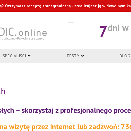
ą? Otrzymasz receptę transgraniczną - zrealizujesz ją w dowolnym kraj
7
dni w
SPECJALIŚCI
TESTY
BLOG
ch
słych – skorzystaj z profesjonalnego pro
na wizytę przez Internet lub zadzwoń: 73