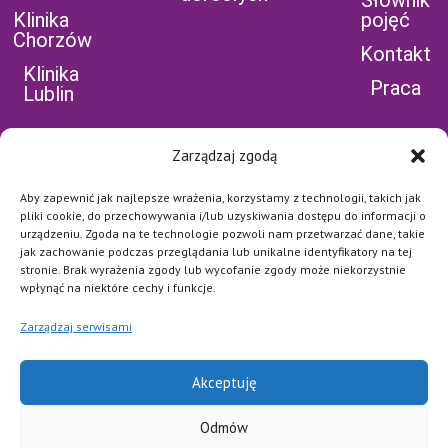
Słownik
Klinika
pojęć
Chorzów
Kontakt
Klinika
Praca
Lublin
Zarządzaj zgodą
Aby zapewnić jak najlepsze wrażenia, korzystamy z technologii, takich jak
POLEĆ NAS NA
pliki cookie, do przechowywania i/lub uzyskiwania dostępu do informacji o
urządzeniu. Zgoda na te technologie pozwoli nam przetwarzać dane, takie
FB
jak zachowanie podczas przeglądania lub unikalne identyfikatory na tej
stronie. Brak wyrażenia zgody lub wycofanie zgody może niekorzystnie
Najważniejsze jest dla nas
bezpieczeństwo naszych
wpłynąć na niektóre cechy i funkcje.
Pacjentów i pełna dyskrecja.
Każde połączenie jest
Zarządzaj serwisami
szyfrowane i zabezpieczone
na najwyższym poziomie.
POLITYKA
Akceptuję
PRYWATNOŚCI I
Odmów
COOKIES