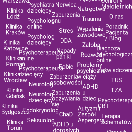
Warszawa
Ochrony
Psychiatra
Nerwica
Małoletnich
Natręctwa
Klinika
dziecięcy
Zaburzenia
Łódź
O nas
Trauma
Psycholog
snu
Klinika
online
Poradnik
Wypalenie
Stres
Kraków
Pacjenta
zawodowe
Psycholog
/ Blog
DDA
Klinika
dziecięcy
Żałoba
Katowice
Diagnoza
Napady
Psychoterapeuta
psychologicz
Rozwód
paniki
Klinika
online
online
Poznań
Problemy
Fobie
Psychoterapeuta
Zaświadczen
psychiczne
Klinika
dziecięcy
Zaburzenia
w ciąży
Wrocław
TUS
osobowości
Neurolog
ADHD
Klinika
TZA
Zaburzenia
u
Neurolog
Gdańsk
odżywiania
dzieci
dziecięcy
Psychoterap
się
Klinika
CBT
Autyzm i
Endokrynolog
Bydgoszcz
ChaD
Zespół
Terapia
Seksuolog
Aspergera
Klinika
schematów
ADHD u
Toruń
dorosłych