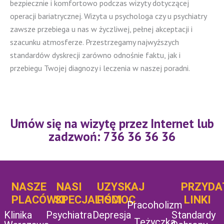
bezpiecznie i komfortowo podczas wizyty dotyczącej
operacji bariatrycznej. Wizyta u psychologa czy u psychiatry
zawsze przebiega u nas w życzliwej, pełnej akceptacji i
szacunku atmosferze. Przestrzegamy najwyższych
standardów dyskrecji zarówno odnośnie faktu, jak i
przebiegu Twojej diagnozy i leczenia w naszej poradni.
Umów się na wizytę przez Internet lub
zadzwoń: 736 36 36 36
NASZE
NASI
UZYSKAJ
UZYSKAJ
PRZYDA
POMOC
PLACÓWKI
SPECJALIŚCI
POMOC
LINKI
Pracoholizm
Klinika
Psychiatra
Depresja
Standardy
Tężyczka