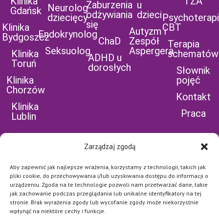
Klinika
TZA
Zaburzenia
u
Neurolog
Gdańsk
odżywiania
dzieci
dziecięcy
Psychoterap
się
Klinika
CBT
Autyzm i
Endokrynolog
Bydgoszcz
ChaD
Zespół
Terapia
Seksuolog
Aspergera
Klinika
schematów
ADHD u
Toruń
dorosłych
Słownik
Klinika
pojęć
Chorzów
Kontakt
Klinika
Praca
Lublin
Zarządzaj zgodą
Aby zapewnić jak najlepsze wrażenia, korzystamy z technologii, takich jak
POLEĆ NAS NA
pliki cookie, do przechowywania i/lub uzyskiwania dostępu do informacji o
urządzeniu. Zgoda na te technologie pozwoli nam przetwarzać dane, takie
FB
jak zachowanie podczas przeglądania lub unikalne identyfikatory na tej
stronie. Brak wyrażenia zgody lub wycofanie zgody może niekorzystnie
Najważniejsze jest dla nas
bezpieczeństwo naszych
wpłynąć na niektóre cechy i funkcje.