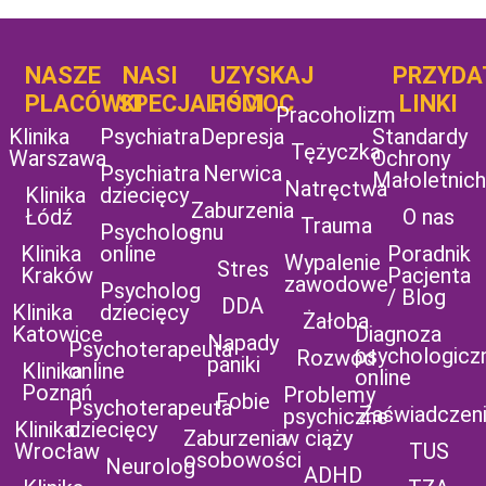
NASZE
NASI
UZYSKAJ
UZYSKAJ
PRZYDA
POMOC
PLACÓWKI
SPECJALIŚCI
POMOC
LINKI
Pracoholizm
Klinika
Psychiatra
Depresja
Standardy
Tężyczka
Warszawa
Ochrony
Psychiatra
Nerwica
Małoletnich
Natręctwa
Klinika
dziecięcy
Zaburzenia
Łódź
O nas
Trauma
Psycholog
snu
Klinika
online
Poradnik
Wypalenie
Stres
Kraków
Pacjenta
zawodowe
Psycholog
/ Blog
DDA
Klinika
dziecięcy
Żałoba
Katowice
Diagnoza
Napady
Psychoterapeuta
psychologicz
Rozwód
paniki
Klinika
online
online
Poznań
Problemy
Fobie
Psychoterapeuta
Zaświadczen
psychiczne
Klinika
dziecięcy
Zaburzenia
w ciąży
Wrocław
TUS
osobowości
Neurolog
ADHD