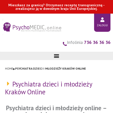
Przejdź
Mieszkasz za granicą? Otrzymasz receptę transgraniczną -
zrealizujesz ją w dowolnym kraju Unii Europejskiej.
do
treści
ZALOGUJ
Infolinia
736 36 36 36
▸
HOME
PSYCHIATRA DZIECI I MŁODZIEŻY KRAKÓW ONLINE
Psychiatra dzieci i młodzieży
Kraków Online
Psychiatra dzieci i młodzieży online –