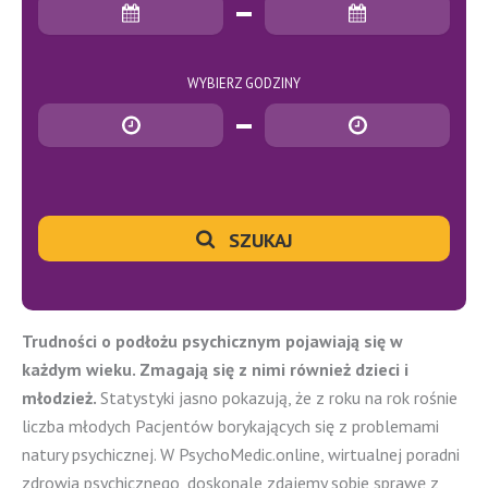
Data rozpoczęcia
Data zakończenia
WYBIERZ GODZINY
Godzina rozpoczęcia
Godzina zakończenia
SZUKAJ
Trudności o podłożu psychicznym pojawiają się w
każdym wieku. Zmagają się z nimi również dzieci i
młodzież.
Statystyki jasno pokazują, że z roku na rok rośnie
liczba młodych Pacjentów borykających się z problemami
natury psychicznej. W PsychoMedic.online, wirtualnej poradni
zdrowia psychicznego, doskonale zdajemy sobie sprawę z