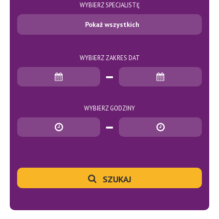
WYBIERZ SPECJALISTĘ
Pokaż wszystkich
WYBIERZ ZAKRES DAT
Data rozpoczęcia
Data zakończenia
WYBIERZ GODZINY
Godzina rozpoczęcia
Godzina zakończenia
SZUKAJ