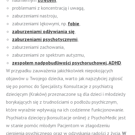
nadmiernym
stresem
,
problemami z koncentracją i uwagą,
zaburzeniami nastroju,
zaburzeniami lękowymi, np.
fobie
,
zaburzeniami odżywiania się
,
zaburzeniami psychotycznymi
,
zaburzeniami zachowania,
zaburzeniami ze spektrum autyzmu,
zespołem nadpobudliwości psychoruchowej, ADHD
.
W przypadku zauważenia jakichkolwiek niepokojących
objawów u Twojego dziecka, warto jak najszybciej zgłosić
się po pomoc do Specjalisty. Konsultacje z psychiatrą
dziecięcym (Kraków) przeznaczone są dla dzieci i młodzieży
borykających się z trudnościami o podłożu psychicznym,
które wyraźnie wpływają na ich codzienne funkcjonowanie.
Psychiatra dziecięcy (konsultacje online) z PsychoMedic jest
w stanie pomóc młodym Pacjentom w złagodzeniu
cierpienia psychicznego oraz w odzyskania radości z życia.
W