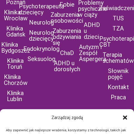
Poznań
Problemy
Fobie
Psychoterapeuta
Zaświadczen
psychiczne
Klinika
dziecięcy
Zaburzenia
w ciąży
Wrocław
TUS
osobowości
Neurolog
ADHD
Klinika
TZA
Zaburzenia
u
Neurolog
Gdańsk
odżywiania
dzieci
dziecięcy
Psychoterap
się
Klinika
CBT
Autyzm i
Endokrynolog
Bydgoszcz
ChaD
Zespół
Terapia
Seksuolog
Aspergera
Klinika
schematów
ADHD u
Toruń
dorosłych
Słownik
Klinika
pojęć
Chorzów
Kontakt
Klinika
Praca
Lublin
Zarządzaj zgodą
Aby zapewnić jak najlepsze wrażenia, korzystamy z technologii, takich jak