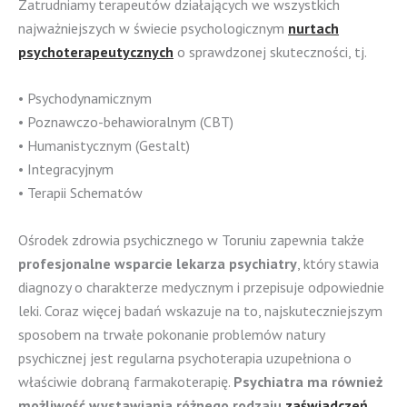
Zatrudniamy terapeutów działających we wszystkich
najważniejszych w świecie psychologicznym
nurtach
psychoterapeutycznych
o sprawdzonej skuteczności, tj.
• Psychodynamicznym
• Poznawczo-behawioralnym (CBT)
• Humanistycznym (Gestalt)
• Integracyjnym
• Terapii Schematów
Ośrodek zdrowia psychicznego w Toruniu zapewnia także
profesjonalne wsparcie lekarza psychiatry
, który stawia
diagnozy o charakterze medycznym i przepisuje odpowiednie
leki. Coraz więcej badań wskazuje na to, najskuteczniejszym
sposobem na trwałe pokonanie problemów natury
psychicznej jest regularna psychoterapia uzupełniona o
właściwie dobraną farmakoterapię.
Psychiatra ma również
możliwość wystawiania różnego rodzaju
zaświadczeń
,