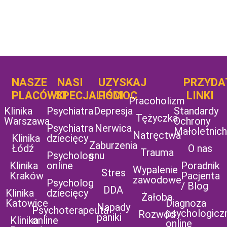
NASZE
NASI
UZYSKAJ
UZYSKAJ
PRZYDA
POMOC
PLACÓWKI
SPECJALIŚCI
POMOC
LINKI
Pracoholizm
Klinika
Psychiatra
Depresja
Standardy
Tężyczka
Warszawa
Ochrony
Psychiatra
Nerwica
Małoletnich
Natręctwa
Klinika
dziecięcy
Zaburzenia
Łódź
O nas
Trauma
Psycholog
snu
Klinika
online
Poradnik
Wypalenie
Stres
Kraków
Pacjenta
zawodowe
Psycholog
/ Blog
DDA
Klinika
dziecięcy
Żałoba
Katowice
Diagnoza
Napady
Psychoterapeuta
psychologicz
Rozwód
paniki
Klinika
online
online