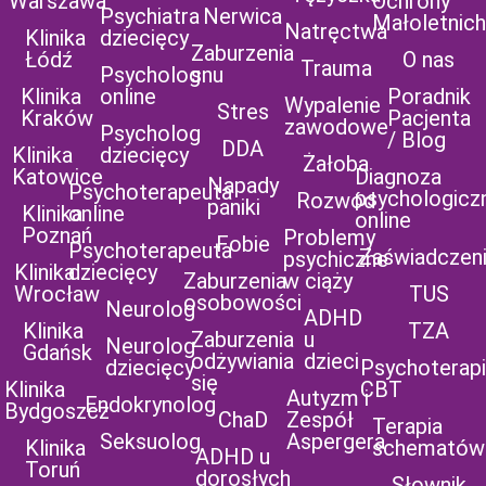
Warszawa
Ochrony
Psychiatra
Nerwica
Małoletnich
Natręctwa
Klinika
dziecięcy
Zaburzenia
Łódź
O nas
Trauma
Psycholog
snu
Klinika
online
Poradnik
Wypalenie
Stres
Kraków
Pacjenta
zawodowe
Psycholog
/ Blog
DDA
Klinika
dziecięcy
Żałoba
Katowice
Diagnoza
Napady
Psychoterapeuta
psychologicz
Rozwód
paniki
Klinika
online
online
Poznań
Problemy
Fobie
Psychoterapeuta
Zaświadczen
psychiczne
Klinika
dziecięcy
Zaburzenia
w ciąży
Wrocław
TUS
osobowości
Neurolog
ADHD
Klinika
TZA
Zaburzenia
u
Neurolog
Gdańsk
odżywiania
dzieci
dziecięcy
Psychoterap
się
Klinika
CBT
Autyzm i
Endokrynolog
Bydgoszcz
ChaD
Zespół
Terapia
Seksuolog
Aspergera
Klinika
schematów
ADHD u
Toruń
dorosłych
Słownik