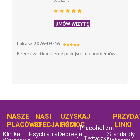
Psychiatra
UMÓW WIZYTĘ
Łukasz 2026-03-16
Rzeczowe i konkretne podejście do problemów.
NASZE
NASI
UZYSKAJ
UZYSKAJ
PRZYDA
POMOC
PLACÓWKI
SPECJALIŚCI
POMOC
LINKI
Pracoholizm
Klinika
Psychiatra
Depresja
Standardy
Tężyczka