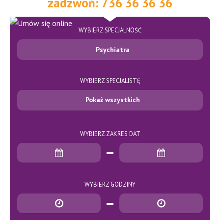
zadzwoń: 736 36 36 36
WYBIERZ SPECJALNOŚĆ
Psychiatra
WYBIERZ SPECJALISTĘ
Pokaż wszystkich
WYBIERZ ZAKRES DAT
Data rozpoczęcia
Data zakończenia
WYBIERZ GODZINY
Godzina rozpoczęcia
Godzina zakończenia