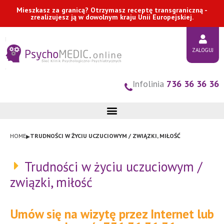
Przejdź
Mieszkasz za granicą? Otrzymasz receptę transgraniczną -
zrealizujesz ją w dowolnym kraju Unii Europejskiej.
do
treści
ZALOGUJ
Infolinia
736 36 36 36
▸
HOME
TRUDNOŚCI W ŻYCIU UCZUCIOWYM / ZWIĄZKI, MIŁOŚĆ
Trudności w życiu uczuciowym /
związki, miłość
Umów się na wizytę przez Internet lub