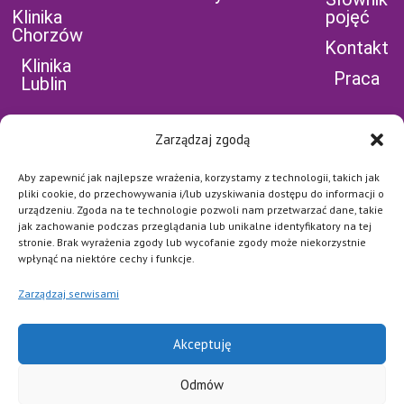
Klinika
pojęć
Chorzów
Kontakt
Klinika
Praca
Lublin
Zarządzaj zgodą
Aby zapewnić jak najlepsze wrażenia, korzystamy z technologii, takich jak
POLEĆ NAS NA
pliki cookie, do przechowywania i/lub uzyskiwania dostępu do informacji o
urządzeniu. Zgoda na te technologie pozwoli nam przetwarzać dane, takie
FB
jak zachowanie podczas przeglądania lub unikalne identyfikatory na tej
Najważniejsze jest dla nas
stronie. Brak wyrażenia zgody lub wycofanie zgody może niekorzystnie
bezpieczeństwo naszych
wpłynąć na niektóre cechy i funkcje.
Pacjentów i pełna dyskrecja.
Każde połączenie jest
Zarządzaj serwisami
szyfrowane i zabezpieczone
na najwyższym poziomie.
POLITYKA
Akceptuję
PRYWATNOŚCI I
Odmów
COOKIES