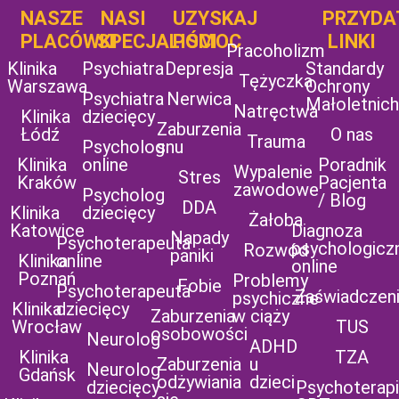
NASZE
NASI
UZYSKAJ
UZYSKAJ
PRZYDA
POMOC
PLACÓWKI
SPECJALIŚCI
POMOC
LINKI
Pracoholizm
Klinika
Psychiatra
Depresja
Standardy
Tężyczka
Warszawa
Ochrony
Psychiatra
Nerwica
Małoletnich
Natręctwa
Klinika
dziecięcy
Zaburzenia
Łódź
O nas
Trauma
Psycholog
snu
Klinika
online
Poradnik
Wypalenie
Stres
Kraków
Pacjenta
zawodowe
Psycholog
/ Blog
DDA
Klinika
dziecięcy
Żałoba
Katowice
Diagnoza
Napady
Psychoterapeuta
psychologicz
Rozwód
paniki
Klinika
online
online
Poznań
Problemy
Fobie
Psychoterapeuta
Zaświadczen
psychiczne
Klinika
dziecięcy
Zaburzenia
w ciąży
Wrocław
TUS
osobowości
Neurolog
ADHD
Klinika
TZA
Zaburzenia
u
Neurolog
Gdańsk
odżywiania
dzieci
dziecięcy
Psychoterap