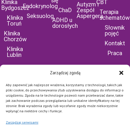
się
Klinika
CBT
Autyzm i
Endokrynolog
Bydgoszcz
ChaD
Zespół
Terapia
Seksuolog
Aspergera
Klinika
schematów
ADHD u
Toruń
dorosłych
Słownik
Klinika
pojęć
Chorzów
Kontakt
Klinika
Praca
Lublin
Zarządzaj zgodą
Aby zapewnić jak najlepsze wrażenia, korzystamy z technologii, takich jak
POLEĆ NAS NA
pliki cookie, do przechowywania i/lub uzyskiwania dostępu do informacji o
urządzeniu. Zgoda na te technologie pozwoli nam przetwarzać dane, takie
FB
jak zachowanie podczas przeglądania lub unikalne identyfikatory na tej
stronie. Brak wyrażenia zgody lub wycofanie zgody może niekorzystnie
Najważniejsze jest dla nas
bezpieczeństwo naszych
wpłynąć na niektóre cechy i funkcje.
Pacjentów i pełna dyskrecja.
Każde połączenie jest
Zarządzaj serwisami
szyfrowane i zabezpieczone
na najwyższym poziomie.