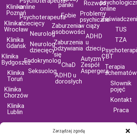
Psychoterapeuta
psychologicz
Rozwód
paniki
Klinika
online
online
Poznań
Problemy
Fobie
Psychoterapeuta
Zaświadczen
psychiczne
Klinika
dziecięcy
Zaburzenia
w ciąży
Wrocław
TUS
osobowości
Neurolog
ADHD
Klinika
TZA
Zaburzenia
u
Neurolog
Gdańsk
odżywiania
dzieci
dziecięcy
Psychoterap
się
Klinika
CBT
Autyzm i
Endokrynolog
Bydgoszcz
ChaD
Zespół
Terapia
Seksuolog
Aspergera
Klinika
schematów
ADHD u
Toruń
dorosłych
Słownik
Klinika
pojęć
Chorzów
Kontakt
Klinika
Praca
Lublin
Zarządzaj zgodą