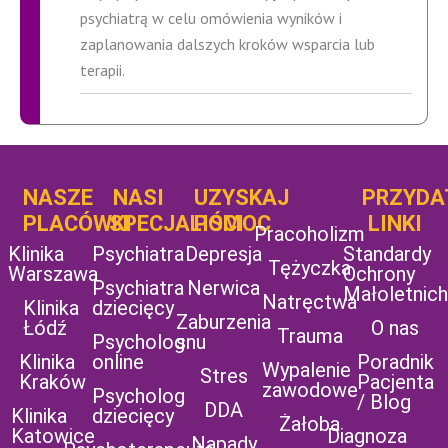
psychiatrą w celu omówienia wyników i
zaplanowania dalszych kroków wsparcia lub
terapii.
NASZE
NASI
UZYSKAJ
UZYSKAJ
PRZYDA
POMOC
PLACÓWKI
SPECJALIŚCI
POMOC
LINKI
Pracoholizm
Klinika
Psychiatra
Depresja
Standardy
Tężyczka
Warszawa
Ochrony
Psychiatra
Nerwica
Małoletnich
Natręctwa
Klinika
dziecięcy
Zaburzenia
Łódź
O nas
Trauma
Psycholog
snu
Klinika
online
Poradnik
Wypalenie
Stres
Kraków
Pacjenta
zawodowe
Psycholog
/ Blog
DDA
Klinika
dziecięcy
Żałoba
Katowice
Diagnoza
Napady