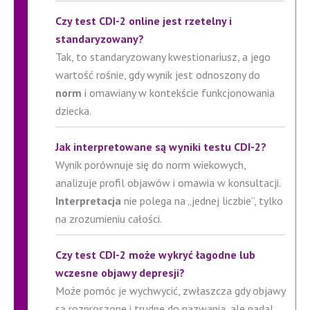
Czy test CDI-2 online jest rzetelny i
standaryzowany?
Tak, to standaryzowany kwestionariusz, a jego
wartość rośnie, gdy wynik jest odnoszony do
norm
i omawiany w kontekście funkcjonowania
dziecka.
Jak interpretowane są wyniki testu CDI-2?
Wynik porównuje się do norm wiekowych,
analizuje profil objawów i omawia w konsultacji.
Interpretacja
nie polega na „jednej liczbie”, tylko
na zrozumieniu całości.
Czy test CDI-2 może wykryć łagodne lub
wczesne objawy depresji?
Może pomóc je wychwycić, zwłaszcza gdy objawy
są rozproszone i trudne do nazwania, ale nadal