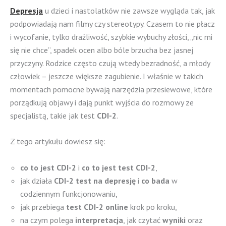
Depresja
u dzieci i nastolatków nie zawsze wygląda tak, jak
podpowiadają nam filmy czy stereotypy. Czasem to nie płacz
i wycofanie, tylko drażliwość, szybkie wybuchy złości, „nic mi
się nie chce”, spadek ocen albo bóle brzucha bez jasnej
przyczyny. Rodzice często czują wtedy bezradność, a młody
człowiek – jeszcze większe zagubienie. I właśnie w takich
momentach pomocne bywają narzędzia przesiewowe, które
porządkują objawy i dają punkt wyjścia do rozmowy ze
specjalistą, takie jak test
CDI-2
.
Z tego artykułu dowiesz się:
co to jest CDI-2
i
co to jest test CDI-2
,
jak działa
CDI-2 test na depresję
i
co bada
w
codziennym funkcjonowaniu,
jak przebiega
test CDI-2 online
krok po kroku,
na czym polega
interpretacja
, jak czytać
wyniki
oraz