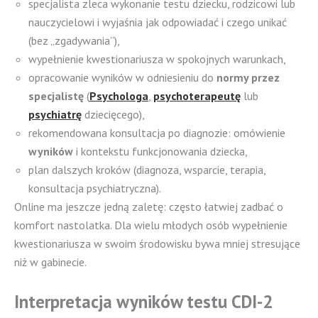
specjalista zleca wykonanie testu dziecku, rodzicowi lub
nauczycielowi i wyjaśnia jak odpowiadać i czego unikać
(bez „zgadywania”),
wypełnienie kwestionariusza w spokojnych warunkach,
opracowanie wyników w odniesieniu do
normy przez
specjalistę
(
Psychologa
,
psychoterapeutę
lub
psychiatrę
dziecięcego),
rekomendowana konsultacja po diagnozie: omówienie
wyników
i kontekstu funkcjonowania dziecka,
plan dalszych kroków (diagnoza, wsparcie, terapia,
konsultacja psychiatryczna).
Online ma jeszcze jedną zaletę: często łatwiej zadbać o
komfort nastolatka. Dla wielu młodych osób wypełnienie
kwestionariusza w swoim środowisku bywa mniej stresujące
niż w gabinecie.
Interpretacja wyników testu CDI-2