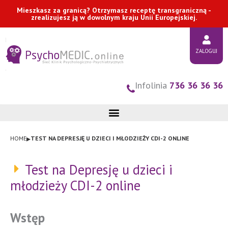
Przejdź
Mieszkasz za granicą? Otrzymasz receptę transgraniczną -
zrealizujesz ją w dowolnym kraju Unii Europejskiej.
do
treści
ZALOGUJ
Infolinia
736 36 36 36
▸
HOME
TEST NA DEPRESJĘ U DZIECI I MŁODZIEŻY CDI-2 ONLINE
Test na Depresję u dzieci i
młodzieży CDI-2 online
Wstęp