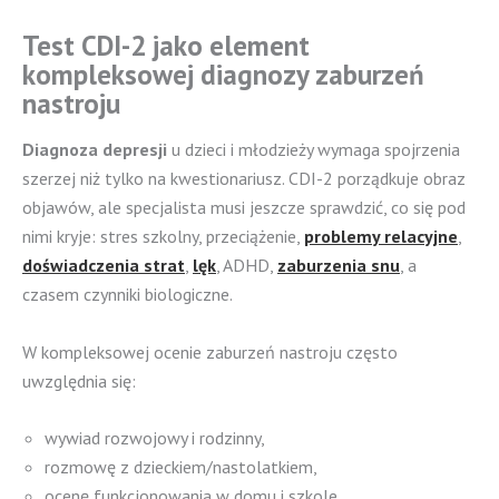
Test CDI-2 jako element
kompleksowej diagnozy zaburzeń
nastroju
Diagnoza depresji
u dzieci i młodzieży wymaga spojrzenia
szerzej niż tylko na kwestionariusz. CDI-2 porządkuje obraz
objawów, ale specjalista musi jeszcze sprawdzić, co się pod
nimi kryje: stres szkolny, przeciążenie,
problemy relacyjne
,
doświadczenia strat
,
lęk
, ADHD,
zaburzenia snu
, a
czasem czynniki biologiczne.
W kompleksowej ocenie zaburzeń nastroju często
uwzględnia się:
wywiad rozwojowy i rodzinny,
rozmowę z dzieckiem/nastolatkiem,
ocenę funkcjonowania w domu i szkole,