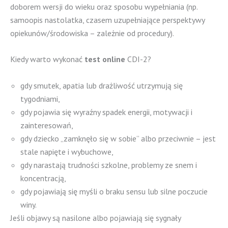
doborem wersji do wieku oraz sposobu wypełniania (np.
samoopis nastolatka, czasem uzupełniające perspektywy
opiekunów/środowiska – zależnie od procedury).
Kiedy warto wykonać
test online
CDI-2?
gdy smutek, apatia lub drażliwość utrzymują się
tygodniami,
gdy pojawia się wyraźny spadek energii, motywacji i
zainteresowań,
gdy dziecko „zamknęło się w sobie” albo przeciwnie – jest
stale napięte i wybuchowe,
gdy narastają trudności szkolne, problemy ze snem i
koncentracją,
gdy pojawiają się myśli o braku sensu lub silne poczucie
winy.
Jeśli objawy są nasilone albo pojawiają się sygnały