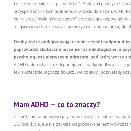
to, że tylko dzieci cierpią na ADHD. Badania i praktyka le
przysparzać licznych problemów w życiu dorosłym. Wielu P
energię czy “bycie niegrzecznym”, podczas gdy odpowiadało
miejscowości lub z różnych przyczyn nie mogą udać się do st
Osoby, które podejrzewają u siebie zespół nadpobudliw
poprowadzi skuteczne leczenie farmakologiczne, a psy
psycholog jest pierwszym adresem, pod który warto si
ADHD u dorosłych. Jeżeli podejrzenie nadpobudliwości się po
leki skutecznie łagodzą dokuczliwe objawy i pozwalają odzy
Mam ADHD — co to znaczy?
Zespół nadpobudliwości psychoruchowej to jedno z najbardz
12. roku życia, ale nie zawsze diagnozowane jest wówczas