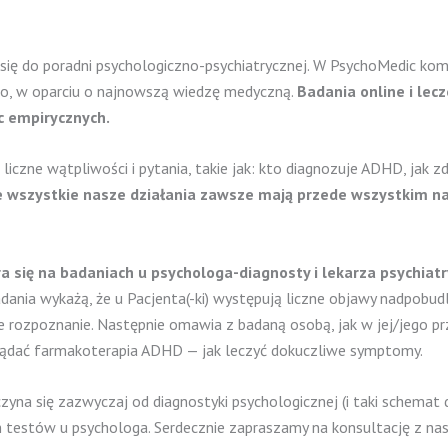
ć się do poradni psychologiczno-psychiatrycznej. W PsychoMedic k
wo, w oparciu o najnowszą wiedzę medyczną.
Badania online i lec
ac empirycznych.
zne wątpliwości i pytania, takie jak: kto diagnozuje ADHD, jak 
e wszystkie nasze działania zawsze mają przede wszystkim na
 się na badaniach u psychologa-diagnosty i lekarza psychiatr
badania wykażą, że u Pacjenta(-ki) występują liczne objawy nadpob
e rozpoznanie. Następnie omawia z badaną osobą, jak w jej/jego pr
lądać farmakoterapia ADHD — jak leczyć dokuczliwe symptomy.
zyna się zazwyczaj od diagnostyki psychologicznej (i taki schemat 
testów u psychologa. Serdecznie zapraszamy na konsultację z naszy