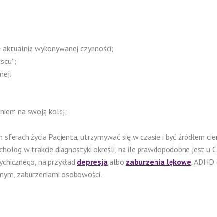
e aktualnie wykonywanej czynności;
jscu”;
nej.
niem na swoją kolej;
sferach życia Pacjenta, utrzymywać się w czasie i być źródłem ci
holog w trakcie diagnostyki określi, na ile prawdopodobne jest u
ychicznego, na przykład
depresja
albo
zaburzenia lękowe
.
ADHD c
znym, zaburzeniami osobowości.