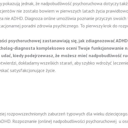
karzy pokazują jednak, że nadpobudliwość psychoruchowa dotyczy ta
acjentów nie zostało bowiem w pierwszych latach życia prawidło
 za nie ADHD. Diagnoza online umożliwia poznanie przyczyn swoich
acjonarnej poradni zdrowia psychicznego. To pierwszy krok do rozpo
ości psychoruchowej zastanawiają się, jak zdiagnozować ADHD
cholog-diagnosta
kompleksowo oceni Twoje funkcjonowanie na
ę udać, kiedy podejrzewasz, że możesz mieć nadpobudliwość r
twierdzi, dokładamy wszelkich starań, aby szybko wdrożyć leczenie 
skać satysfakcjonujące życie.
iej rozpowszechnionych zaburzeń typowych dla wieku dziecięcego.
 ADHD. Rozpoznanie (online) nadpobudliwości psychoruchowej u os