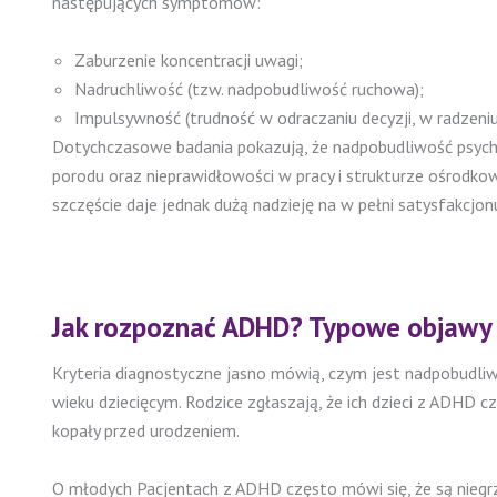
następujących symptomów:
Zaburzenie koncentracji uwagi;
Nadruchliwość (tzw. nadpobudliwość ruchowa);
Impulsywność (trudność w odraczaniu decyzji, w radzeni
Dotychczasowe badania pokazują, że nadpobudliwość psy
porodu oraz nieprawidłowości w pracy i strukturze ośrodko
szczęście daje jednak dużą nadzieję na w pełni satysfakcjonu
Jak rozpoznać ADHD? Typowe objawy 
Kryteria diagnostyczne jasno mówią, czym jest nadpobudl
wieku dziecięcym. Rodzice zgłaszają, że ich dzieci z ADHD cz
kopały przed urodzeniem.
O młodych Pacjentach z ADHD często mówi się, że są niegrze