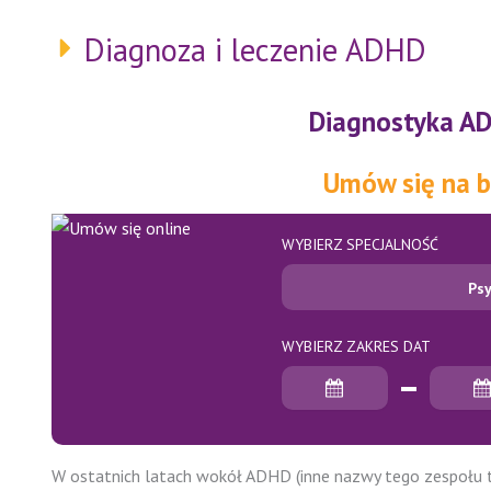
Diagnoza i leczenie ADHD
Diagnostyka AD
Umów się na b
WYBIERZ SPECJALNOŚĆ
Psy
WYBIERZ ZAKRES DAT
Data rozpoczęcia
Data zakończenia
W ostatnich latach wokół ADHD (inne nazwy tego zespołu t