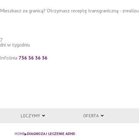
Przejdź
Mieszkasz za granicą? Otrzymasz receptę transgraniczną - zrealizuj
do
treści
7
dni w tygodniu
Infolinia
736 36 36 36
LECZYMY
OFERTA
▸
HOME
DIAGNOZA I LECZENIE ADHD