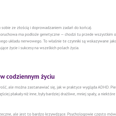
u sobie ze złością i doprowadzaniem zadań do końca).
choruchowa ma podłoże genetyczne
—
chodzi tu przede wszystkim o 
wego układu nerwowego. To właśnie te czynniki są wskazywane jak
jące życie i sukcesy na wszelkich polach życia.
w codziennym życiu
iwość, ale można zastanawiać się, jak w praktyce wygląda ADHD. 
ęściej płakały niż inne, były bardziej drażliwe, mniej spały, a niek
czne, ale jest to bardzo krzywdzące. Psychologowie często mówią z