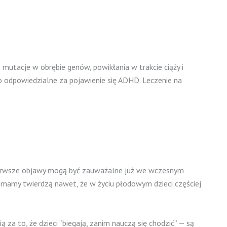
mutacje w obrębie genów, powikłania w trakcie ciąży i
o odpowiedzialne za pojawienie się ADHD. Leczenie na
Pierwsze objawy mogą być zauważalne już we wczesnym
tóre mamy twierdzą nawet, że w życiu płodowym dzieci częściej
a to, że dzieci “biegają, zanim nauczą się chodzić”
—
są