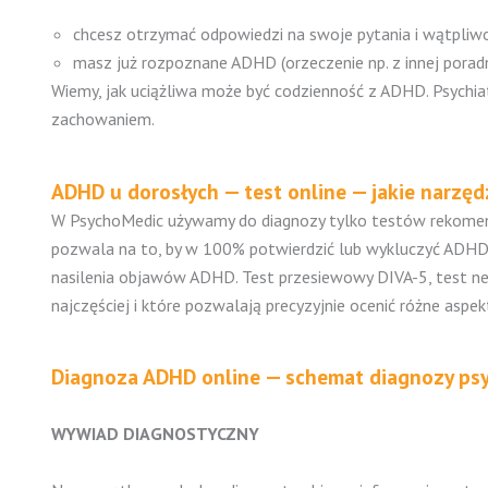
chcesz otrzymać odpowiedzi na swoje pytania i wątpliw
masz już rozpoznane ADHD (orzeczenie np. z innej poradn
Wiemy, jak uciążliwa może być codzienność z ADHD. Psychiatr
zachowaniem.
ADHD u dorosłych — test online — jakie narzę
W PsychoMedic używamy do diagnozy tylko testów rekomend
pozwala na to, by w 100% potwierdzić lub wykluczyć ADHD u
nasilenia objawów ADHD. Test przesiewowy DIVA-5, test 
najczęściej i które pozwalają precyzyjnie ocenić różne asp
Diagnoza ADHD online — schemat diagnozy ps
WYWIAD DIAGNOSTYCZNY