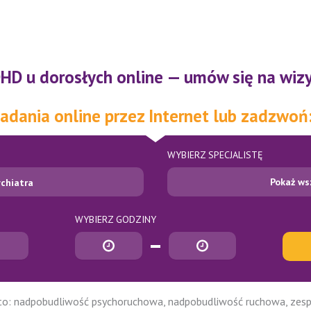
HD u dorosłych online — umów się na wizyt
adania online przez Internet lub zadzwoń
WYBIERZ SPECJALISTĘ
Pokaż ws
chiatra
WYBIERZ GODZINY
Godzina rozpoczęcia
Godzina zakończenia
o: nadpobudliwość psychoruchowa, nadpobudliwość ruchowa, zespół 