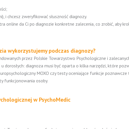
ości;
i), i chcesz zweryfikować słuszność diagnozy.
a online da Ci po diagnozie konkretne zalecenia, co zrobić, aby kr
dzia wykorzystujemy podczas diagnozy?
owanych przez Polskie Towarzystwo Psychologiczne i zalecanych 
 dorosłych: diagnoza musi być oparta o kilka narzędzi, które po
neuropsychologiczny MOXO czy
testy oceniające funkcje poznawcze
ekty funkcjonowania osoby.
ychologicznej w PsychoMedic