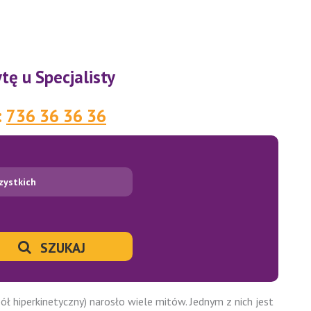
ę u Specjalisty
:
736 36 36 36
zystkich
SZUKAJ
hiperkinetyczny) narosło wiele mitów. Jednym z nich jest