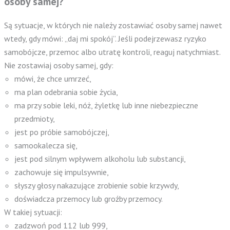
osoby samej?
Są sytuacje, w których nie należy zostawiać osoby samej nawet
wtedy, gdy mówi: „daj mi spokój”. Jeśli podejrzewasz ryzyko
samobójcze, przemoc albo utratę kontroli, reaguj natychmiast.
Nie zostawiaj osoby samej, gdy:
mówi, że chce umrzeć,
ma plan odebrania sobie życia,
ma przy sobie leki, nóż, żyletkę lub inne niebezpieczne
przedmioty,
jest po próbie samobójczej,
samookalecza się,
jest pod silnym wpływem alkoholu lub substancji,
zachowuje się impulsywnie,
słyszy głosy nakazujące zrobienie sobie krzywdy,
doświadcza przemocy lub groźby przemocy.
W takiej sytuacji:
zadzwoń pod 112 lub 999,