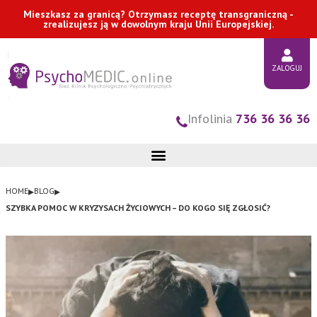
Przejdź
Mieszkasz za granicą? Otrzymasz receptę transgraniczną -
do
zrealizujesz ją w dowolnym kraju Unii Europejskiej.
treści
ZALOGUJ
Infolinia
736 36 36 36
▸
▸
HOME
BLOG
SZYBKA POMOC W KRYZYSACH ŻYCIOWYCH – DO KOGO SIĘ ZGŁOSIĆ?