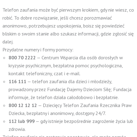
Telefon zaufania może być pierwszym krokiem, gdy nie wiesz, co
robić. To dobre rozwiązanie, jeśli chcesz porozmawiać
anonimowo, potrzebujesz uspokojenia, boisz się powiedzieć
bliskim o swoim stanie albo szukasz informacji, gdzie zgłosić się
dalej.
Przydatne numery i formy pomocy:
800 70 2222
— Centrum Wsparcia dla osób dorosłych w
kryzysie psychicznym, bezpłatna pomoc psychologiczna,
kontakt telefoniczny, czat i e-mail.
116 111
— telefon zaufania dla dzieci i młodzieży,
prowadzony przez Fundację Dajemy Dzieciom Siłę; Fundacja
informuje, że telefon działa całodobowo i bezpłatnie.
800 12 12 12
— Dziecięcy Telefon Zaufania Rzecznika Praw
Dziecka, bezpłatny i anonimowy, dostępny 24/7.
112 lub 999
— gdy istnieje bezpośrednie zagrożenie życia lub
zdrowia.
Telefon zaufania nie zastępuje pogotowia, ale może pomóc