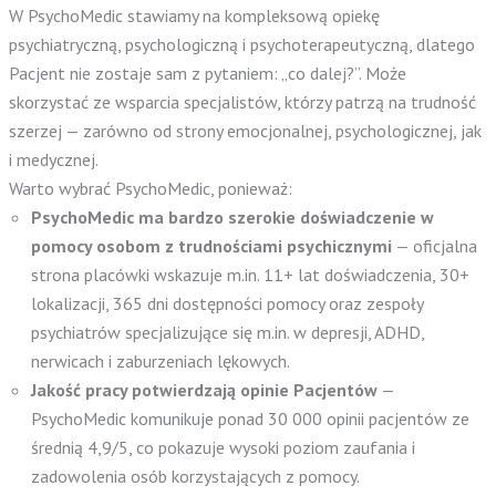
W PsychoMedic stawiamy na kompleksową opiekę
psychiatryczną, psychologiczną i psychoterapeutyczną, dlatego
Pacjent nie zostaje sam z pytaniem: „co dalej?”. Może
skorzystać ze wsparcia specjalistów, którzy patrzą na trudność
szerzej — zarówno od strony emocjonalnej, psychologicznej, jak
i medycznej.
Warto wybrać PsychoMedic, ponieważ:
PsychoMedic ma bardzo szerokie doświadczenie w
pomocy osobom z trudnościami psychicznymi
— oficjalna
strona placówki wskazuje m.in. 11+ lat doświadczenia, 30+
lokalizacji, 365 dni dostępności pomocy oraz zespoły
psychiatrów specjalizujące się m.in. w depresji, ADHD,
nerwicach i zaburzeniach lękowych.
Jakość pracy potwierdzają opinie Pacjentów
—
PsychoMedic komunikuje ponad 30 000 opinii pacjentów ze
średnią 4,9/5, co pokazuje wysoki poziom zaufania i
zadowolenia osób korzystających z pomocy.