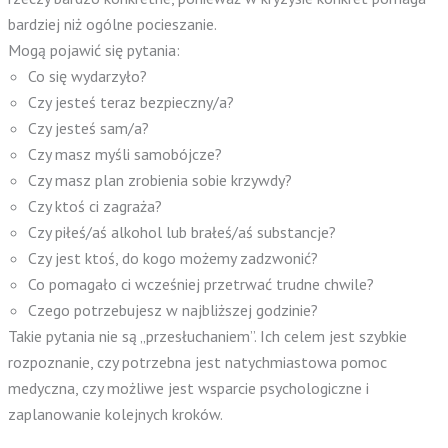
bardziej niż ogólne pocieszanie.
Mogą pojawić się pytania:
Co się wydarzyło?
Czy jesteś teraz bezpieczny/a?
Czy jesteś sam/a?
Czy masz myśli samobójcze?
Czy masz plan zrobienia sobie krzywdy?
Czy ktoś ci zagraża?
Czy piłeś/aś alkohol lub brałeś/aś substancje?
Czy jest ktoś, do kogo możemy zadzwonić?
Co pomagało ci wcześniej przetrwać trudne chwile?
Czego potrzebujesz w najbliższej godzinie?
Takie pytania nie są „przesłuchaniem”. Ich celem jest szybkie
rozpoznanie, czy potrzebna jest natychmiastowa pomoc
medyczna, czy możliwe jest wsparcie psychologiczne i
zaplanowanie kolejnych kroków.