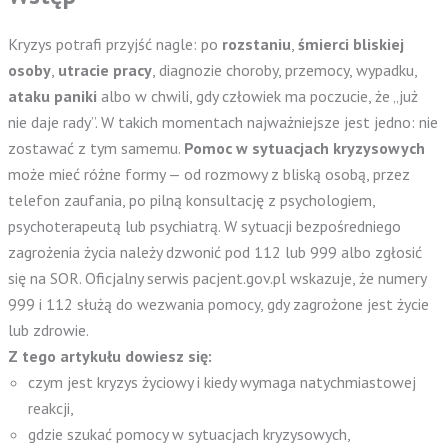
Kryzys potrafi przyjść nagle: po
rozstaniu
,
śmierci bliskiej
osoby
,
utracie pracy
, diagnozie choroby, przemocy, wypadku,
ataku paniki
albo w chwili, gdy człowiek ma poczucie, że „już
nie daje rady”. W takich momentach najważniejsze jest jedno: nie
zostawać z tym samemu.
Pomoc w sytuacjach kryzysowych
może mieć różne formy — od rozmowy z bliską osobą, przez
telefon zaufania, po pilną konsultację z psychologiem,
psychoterapeutą lub psychiatrą. W sytuacji bezpośredniego
zagrożenia życia należy dzwonić pod 112 lub 999 albo zgłosić
się na SOR. Oficjalny serwis pacjent.gov.pl wskazuje, że numery
999 i 112 służą do wezwania pomocy, gdy zagrożone jest życie
lub zdrowie.
Z tego artykułu dowiesz się:
czym jest kryzys życiowy i kiedy wymaga natychmiastowej
reakcji,
gdzie szukać pomocy w sytuacjach kryzysowych,