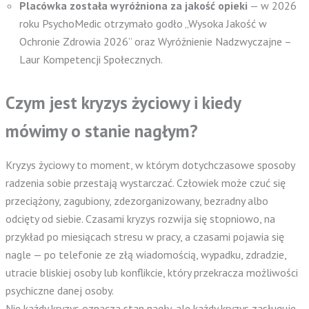
Placówka została wyróżniona za jakość opieki
— w 2026
roku PsychoMedic otrzymało godło „Wysoka Jakość w
Ochronie Zdrowia 2026” oraz Wyróżnienie Nadzwyczajne –
Laur Kompetencji Społecznych.
Czym jest kryzys życiowy i kiedy
mówimy o stanie nagłym?
Kryzys życiowy to moment, w którym dotychczasowe sposoby
radzenia sobie przestają wystarczać. Człowiek może czuć się
przeciążony, zagubiony, zdezorganizowany, bezradny albo
odcięty od siebie. Czasami kryzys rozwija się stopniowo, na
przykład po miesiącach stresu w pracy, a czasami pojawia się
nagle — po telefonie ze złą wiadomością, wypadku, zdradzie,
utracie bliskiej osoby lub konflikcie, który przekracza możliwości
psychiczne danej osoby.
Nie każdy kryzys oznacza stan nagły, ale każdy kryzys zasługuje