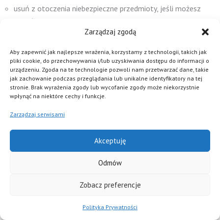
usuń z otoczenia niebezpieczne przedmioty, jeśli możesz
zrobić to bezpiecznie,
Zarządzaj zgodą
zostań z osobą do czasu przyjazdu pomocy,
poproś drugą osobę dorosłą o wsparcie,
Aby zapewnić jak najlepsze wrażenia, korzystamy z technologii, takich jak
mów spokojnie i krótko,
pliki cookie, do przechowywania i/lub uzyskiwania dostępu do informacji o
urządzeniu. Zgoda na te technologie pozwoli nam przetwarzać dane, takie
nie wdawaj się w kłótnie ani moralizowanie.
jak zachowanie podczas przeglądania lub unikalne identyfikatory na tej
stronie. Brak wyrażenia zgody lub wycofanie zgody może niekorzystnie
wpłynąć na niektóre cechy i funkcje.
Co robić po ustąpieniu ostrego kryzysu?
Zarządzaj serwisami
Kiedy największe napięcie opada, łatwo pomyśleć: „już po
wszystkim”. Czasem rzeczywiście kryzys był jednorazową reakcją
Akceptuję
na trudne wydarzenie. Jednak często po ostrej fazie przychodzi
Odmów
zmęczenie, wstyd, pustka albo lęk przed powtórką. Dlatego
warto zaplanować dalsze wsparcie.
Zobacz preferencje
Dalsze formy wsparcia i leczenia
Polityka Prywatności