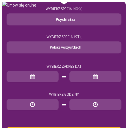
WYBIERZ SPECJALNOŚĆ
Psychiatra
WYBIERZ SPECJALISTĘ
Pokaż wszystkich
WYBIERZ ZAKRES DAT
Data rozpoczęcia
Data zakończenia
WYBIERZ GODZINY
Godzina rozpoczęcia
Godzina zakończenia