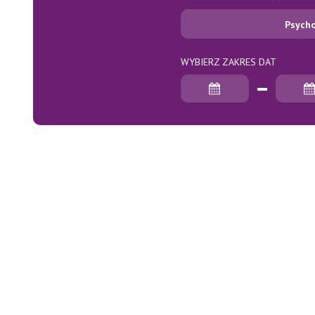
Psych
WYBIERZ ZAKRES DAT
Data rozpoczęcia
Data zakończenia