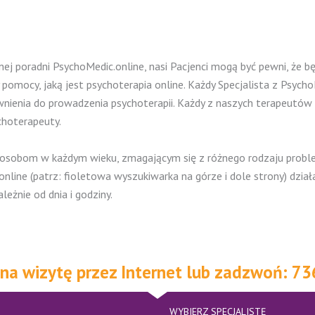
nej poradni PsychoMedic.online, nasi Pacjenci mogą być pewni, że b
pomocy, jaką jest psychoterapia online. Każdy Specjalista z Psyc
wnienia do prowadzenia psychoterapii. Każdy z naszych terapeutów 
choterapeuty.
, osobom w każdym wieku, zmagającym się z różnego rodzaju probl
nline (patrz: fioletowa wyszukiwarka na górze i dole strony) działa
żnie od dnia i godziny.
 na wizytę przez Internet lub zadzwoń: 7
WYBIERZ SPECJALISTĘ