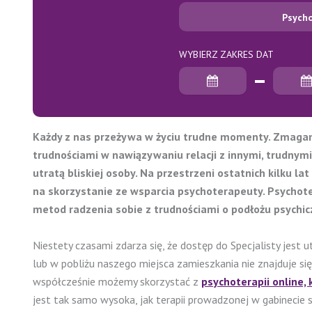
Psych
WYBIERZ ZAKRES DAT
Data rozpoczęcia
Data zakończenia
Każdy z nas przeżywa w życiu trudne momenty. Zmagam
trudnościami w nawiązywaniu relacji z innymi, trudnymi 
utratą bliskiej osoby. Na przestrzeni ostatnich kilku l
na skorzystanie ze wsparcia psychoterapeuty. Psychote
metod radzenia sobie z trudnościami o podłożu psychi
Niestety czasami zdarza się, że dostęp do Specjalisty jest 
lub w pobliżu naszego miejsca zamieszkania nie znajduje si
współcześnie możemy skorzystać z
psychoterapii online, 
jest tak samo wysoka, jak terapii prowadzonej w gabinecie 