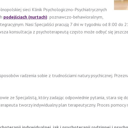
lnopolskiej sieci Klinik Psychologiczno-Psychiatrycznych
ch
podejściach (nurtach)
: poznawczo-behawioralnym,
racyjnym. Nasi Specjaliści pracują 7 dni w tygodniu od 8:00 do 
erwsza konsultacja z psychoterapeutą często może odbyć się jeszcz
 sposobów radzenia sobie z trudnościami natury psychicznej. Przez
wie ze Specjalistą, który zadając odpowiednie pytania, stara się
oterapeuta tworzy indywidualny plan terapeutyczny. Proces pomocy 
terapii indywidualnej, jak i psychoterapii rodzinnej i psycho