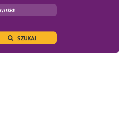
zystkich
SZUKAJ