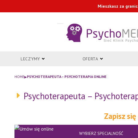
Przejdź
Mieszkasz za granic
do
treści
LECZYMY
OFERTA
▸
HOME
PSYCHOTERAPEUTA – PSYCHOTERAPIA ONLINE
Psychoterapeuta – Psychoterap
Zapisz się
WYBIERZ SPECJALNOŚĆ