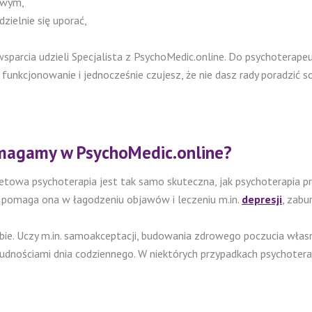
owym,
zielnie się uporać,
 wsparcia udzieli Specjalista z PsychoMedic.online. Do psychoterap
nkcjonowanie i jednocześnie czujesz, że nie dasz rady poradzić so
pomagamy w PsychoMedic.online?
rnetowa psychoterapia jest tak samo skuteczna, jak psychoterapia
e pomaga ona w łagodzeniu objawów i leczeniu m.in.
depresji
, zabu
ie. Uczy m.in. samoakceptacji, budowania zdrowego poczucia własne
rudnościami dnia codziennego. W niektórych przypadkach psychotera