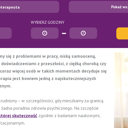
Pokaż ws
oterapeuta
WYBIERZ GODZINY
Godzina rozpoczęcia
Godzina zakończenia
y się z problemami w pracy, niską samooceną,
doświadczeniami z przeszłości, z ciężką chorobą czy
at coraz więcej osób w takich momentach decyduje się
rapia jest bowiem jedną z najskuteczniejszych
cznym.
utrudniony – w szczególności, gdy mieszkamy za granicą
ę żadna poradnia zdrowia psychicznego. Na szczęście
której skuteczność
zgodnie z badaniami naukowymi,
stacjonarnym.