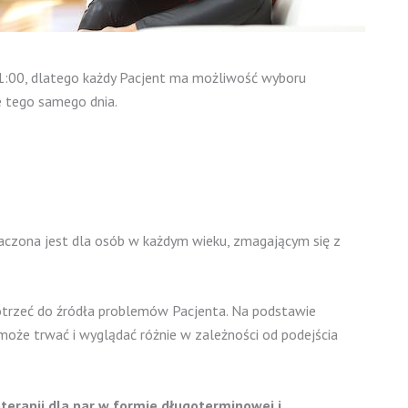
21:00, dlatego każdy Pacjent ma możliwość wyboru
e tego samego dnia.
naczona jest dla osób w każdym wieku, zmagającym się z
 dotrzeć do źródła problemów Pacjenta. Na podstawie
może trwać i wyglądać różnie w zależności od podejścia
terapii dla par w formie długoterminowej i