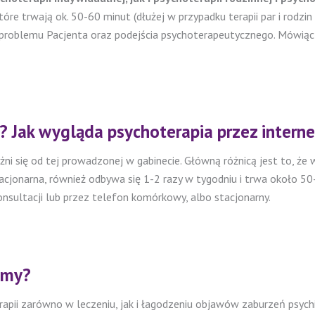
óre trwają ok. 50-60 minut (dłużej w przypadku terapii par i rodzi
d problemu Pacjenta oraz podejścia psychoterapeutycznego. Mówiąc n
? Jak wygląda psychoterapia przez interne
óżni się od tej prowadzonej w gabinecie. Główną różnicą jest to, 
stacjonarna, również odbywa się 1-2 razy w tygodniu i trwa około 5
nsultacji lub przez telefon komórkowy, albo stacjonarny.
amy?
pii zarówno w leczeniu, jak i łagodzeniu objawów zaburzeń psychi