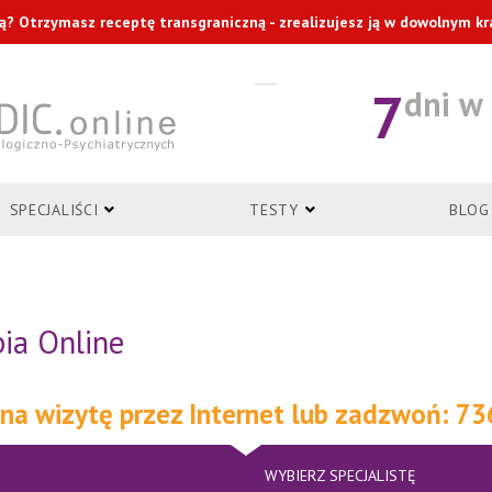
ą? Otrzymasz receptę transgraniczną - zrealizujesz ją w dowolnym kraj
7
dni w
SPECJALIŚCI
TESTY
BLOG
ia Online
 na wizytę przez Internet lub zadzwoń: 7
WYBIERZ SPECJALISTĘ