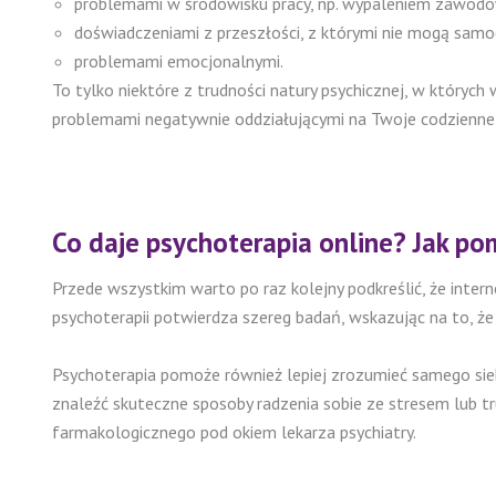
problemami w środowisku pracy, np. wypaleniem zawod
doświadczeniami z przeszłości, z którymi nie mogą samod
problemami emocjonalnymi.
To tylko niektóre z trudności natury psychicznej, w których
problemami negatywnie oddziałującymi na Twoje codzienne fu
Co daje psychoterapia online? Jak 
Przede wszystkim warto po raz kolejny podkreślić, że inte
psychoterapii potwierdza szereg badań, wskazując na to, ż
Psychoterapia pomoże również lepiej zrozumieć samego sieb
znaleźć skuteczne sposoby radzenia sobie ze stresem lub t
farmakologicznego pod okiem lekarza psychiatry.