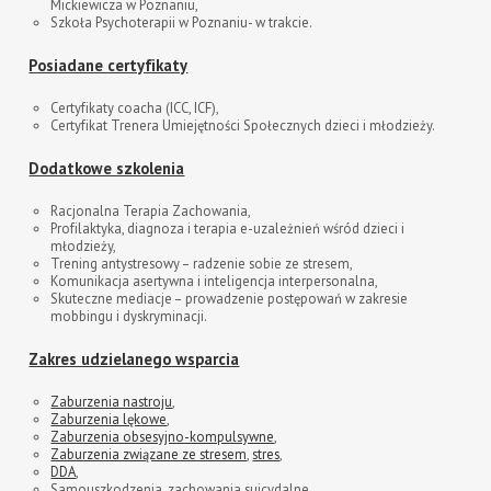
Mickiewicza w Poznaniu,
Szkoła Psychoterapii w Poznaniu- w trakcie.
Posiadane certyfikaty
Certyfikaty coacha (ICC, ICF),
Certyfikat Trenera Umiejętności Społecznych dzieci i młodzieży.
Dodatkowe szkolenia
Racjonalna Terapia Zachowania,
Profilaktyka, diagnoza i terapia e-uzależnień wśród dzieci i
młodzieży,
Trening antystresowy – radzenie sobie ze stresem,
Komunikacja asertywna i inteligencja interpersonalna,
Skuteczne mediacje – prowadzenie postępowań w zakresie
mobbingu i dyskryminacji.
Zakres udzielanego wsparcia
Zaburzenia nastroju
,
Zaburzenia lękowe
,
Zaburzenia obsesyjno-kompulsywne
,
Zaburzenia związane ze stresem
,
stres
,
DDA
,
Samouszkodzenia, zachowania suicydalne,