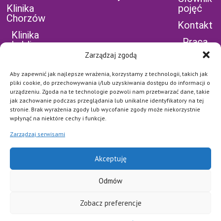
Klinika
pojęć
Chorzów
Kontakt
Klinika
Praca
Lublin
Zarządzaj zgodą
Aby zapewnić jak najlepsze wrażenia, korzystamy z technologii, takich jak
pliki cookie, do przechowywania i/lub uzyskiwania dostępu do informacji o
urządzeniu. Zgoda na te technologie pozwoli nam przetwarzać dane, takie
jak zachowanie podczas przeglądania lub unikalne identyfikatory na tej
POLEĆ NAS NA
stronie. Brak wyrażenia zgody lub wycofanie zgody może niekorzystnie
FB
wpłynąć na niektóre cechy i funkcje.
Najważniejsze jest dla nas
bezpieczeństwo naszych
Zarządzaj serwisami
Pacjentów i pełna dyskrecja. Każde
połączenie jest szyfrowane i
zabezpieczone na najwyższym
poziomie.
Akceptuję
POLITYKA
PRYWATNOŚCI I
Odmów
COOKIES
REGULAMIN
Zobacz preferencje