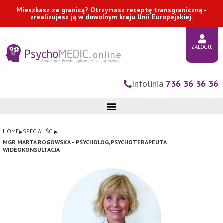
Przejdź
Mieszkasz za granicą? Otrzymasz receptę transgraniczną -
do
zrealizujesz ją w dowolnym kraju Unii Europejskiej.
treści
ZALOGUJ
Infolinia
736 36 36 36
▸
▸
HOME
SPECJALIŚCI
MGR MARTA ROGOWSKA – PSYCHOLOG, PSYCHOTERAPEUTA
WIDEOKONSULTACJA