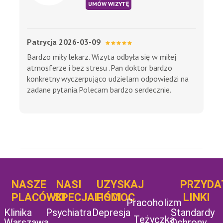
UMÓW WIZYTĘ
Patrycja 2026-03-09
Bardzo miły lekarz. Wizyta odbyła się w miłej
atmosferze i bez stresu .Pan doktor bardzo
konkretny wyczerpująco udzielam odpowiedzi na
zadane pytania.Polecam bardzo serdecznie.
NASZE
NASI
UZYSKAJ
UZYSKAJ
PRZYDA
POMOC
PLACÓWKI
SPECJALIŚCI
POMOC
LINKI
Pracoholizm
Klinika
Psychiatra
Depresja
Standardy
Tężyczka
Warszawa
Ochrony