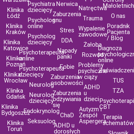
Psychiatra
Nerwica
Małoletnich
Natręctwa
Klinika
dziecięcy
Zaburzenia
Łódź
O nas
Trauma
Psycholog
snu
Klinika
online
Poradnik
Wypalenie
Stres
Kraków
Pacjenta
zawodowe
Psycholog
/ Blog
DDA
Klinika
dziecięcy
Żałoba
Katowice
Diagnoza
Napady
Psychoterapeuta
psychologicz
Rozwód
paniki
Klinika
online
online
Poznań
Problemy
Fobie
Psychoterapeuta
Zaświadczen
psychiczne
Klinika
dziecięcy
Zaburzenia
w ciąży
Wrocław
TUS
osobowości
Neurolog
ADHD
Klinika
TZA
Zaburzenia
u
Neurolog
Gdańsk
odżywiania
dzieci
dziecięcy
Psychoterap
się
Klinika
CBT
Autyzm i
Endokrynolog
Bydgoszcz
ChaD
Zespół
Terapia
Seksuolog
Aspergera
Klinika
schematów
ADHD u
Toruń
dorosłych
Słownik