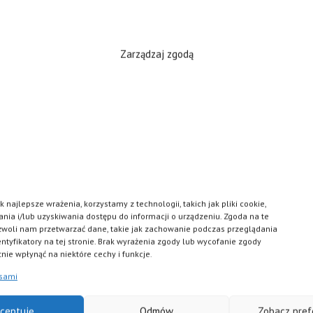
Zarządzaj zgodą
UZYSKAJ POMOC
UZYSKAJ PO
Depresja
Pracoholizm
Nerwica
Tężyczka
Zaburzenia snu
Natręctwa
Stres
Trauma
 najlepsze wrażenia, korzystamy z technologii, takich jak pliki cookie,
ia i/lub uzyskiwania dostępu do informacji o urządzeniu. Zgoda na te
ine
DDA
Wypalenie z
zwoli nam przetwarzać dane, takie jak zachowanie podczas przeglądania
entyfikatory na tej stronie. Brak wyrażenia zgody lub wycofanie zgody
ecięcy
Napady paniki
Żałoba
nie wpłynąć na niektóre cechy i funkcje.
Fobie
Rozwód
isami
Zaburzenia osobowości
Problemy psyc
ceptuję
Odmów
Zobacz pref