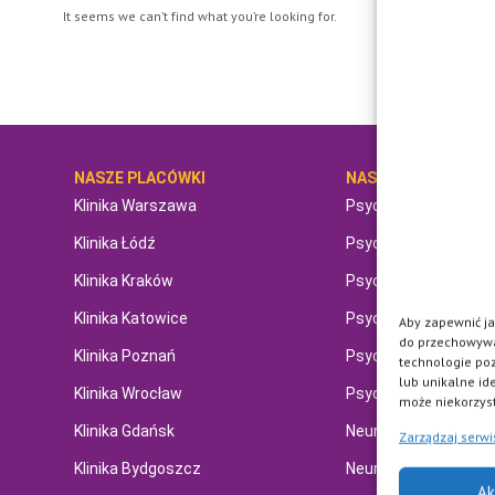
It seems we can’t find what you’re looking for.
NASZE PLACÓWKI
NASI SPECJALIŚCI
Klinika Warszawa
Psychiatra
Klinika Łódź
Psychiatra dziecięcy
Klinika Kraków
Psycholog online
Klinika Katowice
Psycholog dziecięcy
Aby zapewnić jak
do przechowywan
Klinika Poznań
Psychoterapeuta onl
technologie po
lub unikalne id
Klinika Wrocław
Psychoterapeuta dzi
może niekorzyst
Klinika Gdańsk
Neurolog
Zarządzaj serw
Klinika Bydgoszcz
Neurolog dziecięcy
Ak