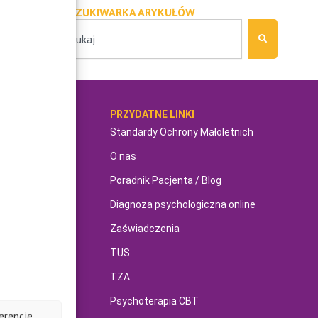
WYSZUKIWARKA ARYKUŁÓW
Szukaj
MOC
PRZYDATNE LINKI
Standardy Ochrony Małoletnich
O nas
Poradnik Pacjenta / Blog
Diagnoza psychologiczna online
awodowe
Zaświadczenia
TUS
TZA
hiczne w ciąży
Psychoterapia CBT
erencje