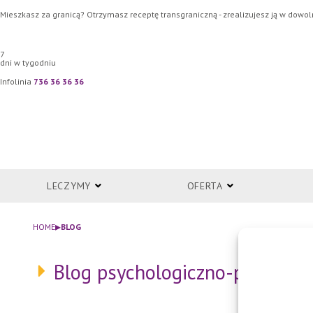
Przejdź
Mieszkasz za granicą? Otrzymasz receptę transgraniczną - zrealizujesz ją w dowoln
do
treści
7
dni w tygodniu
Infolinia
736 36 36 36
LECZYMY
OFERTA
▸
HOME
BLOG
Blog psychologiczno-psychiat