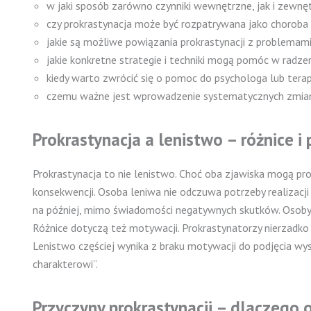
w jaki sposób zarówno czynniki wewnętrzne, jak i zewn
czy prokrastynacja może być rozpatrywana jako choroba 
jakie są możliwe powiązania prokrastynacji z problemam
jakie konkretne strategie i techniki mogą pomóc w radzen
kiedy warto zwrócić się o pomoc do psychologa lub tera
czemu ważne jest wprowadzenie systematycznych zmian
Prokrastynacja a lenistwo – różnice 
Prokrastynacja to nie lenistwo. Choć oba zjawiska mogą prow
konsekwencji. Osoba leniwa nie odczuwa potrzeby realizacj
na później, mimo świadomości negatywnych skutków. Osoby 
Różnice dotyczą też motywacji. Prokrastynatorzy nierzadk
Lenistwo częściej wynika z braku motywacji do podjęcia wys
charakterowi”.
Przyczyny prokrastynacji – dlaczego 