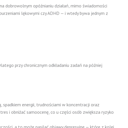
ący na dobrowolnym opóźnianiu działań, mimo świadomości
 zaburzeniami lękowymi czy ADHD — i wtedy bywa jednym z
 Dlatego przy chronicznym odkładaniu zadań na później
 spadkiem energii, trudnościami w koncentracji oraz
stres i obniżać samoocenę, co u części osób zwiększa ryzyko
zości, a to może nasilać objawy depresyjne — które z kolei