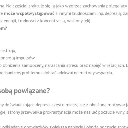
czna. Najczęściej traktuje się ją jako wzorzec zachowania polegaj
że
może współwystępować
z innymi trudnościami, np. depresją,
nergii, trudności z koncentracją, nasilony lęk).
lem?
nastroju,
 kontrolą impulsów.
do obniżenia samooceny, narastania stresu oraz napięć w relacjach.
 mechanizmy problemu i dobrać adekwatne metody wsparcia.
e sobą powiązane?
y doświadczające depresji często mierzą się z obniżoną motywacją,
giej strony przewlekła prokrastynacja może nasilać poczucie winy, 
 odkładanie obowiązków zwiększa napięcie i obniża poczucie sprawc