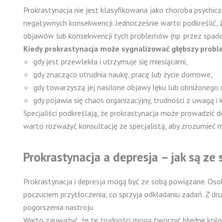
Prokrastynacja nie jest klasyfikowana jako choroba psychi
negatywnych konsekwencji. Jednocześnie warto podkreślić, 
objawów lub konsekwencji tych problemów (np. przez spadek e
Kiedy prokrastynacja może sygnalizować głębszy prob
gdy jest przewlekła i utrzymuje się miesiącami,
gdy znacząco utrudnia naukę, pracę lub życie domowe,
gdy towarzyszą jej nasilone objawy lęku lub obniżonego 
gdy pojawia się chaos organizacyjny, trudności z uwagą i
Specjaliści podkreślają, że prokrastynacja może prowadzić 
warto rozważyć konsultację ze specjalistą, aby zrozumieć
Prokrastynacja a depresja – jak są z
Prokrastynacja i depresja mogą być ze sobą powiązane. Osob
poczuciem przytłoczenia, co sprzyja odkładaniu zadań. Z dru
pogorszenia nastroju.
Warto zauważyć, że te trudności mogą tworzyć błędne koło: