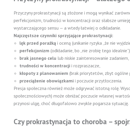
Przyczyny prokrastynacji są złożone i mogą wynikać zarówno 
perfekcjonizm, trudności w koncentracji oraz słabsze umieję
wystarczającego sensu — a wtedy łatwiej o odkładanie.
Najczęstsze czynniki sprzyjające prokrastynacji:
lęk przed porażką
i oceną (unikanie ryzyka „że nie wyjdzie
perfekcjonizm
(odkładanie, bo „nie zrobię tego idealnie”)
brak jasnego celu
lub niskie zainteresowanie zadaniem,
trudności w koncentracji
i rozpraszacze,
kłopoty z planowaniem
(brak priorytetów, zbyt ogólne 
przeciążenie obowiązkami
i poczucie przytłoczenia.
Presja społeczna również może odgrywać istotną rolę. Wysok
społecznościowych) może obniżać poczucie własnej wartości 
przynosi ulgę, choć długofalowo zwykle pogarsza sytuację.
Czy prokrastynacja to choroba – spoj