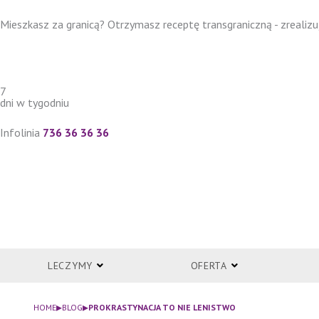
Przejdź
Mieszkasz za granicą? Otrzymasz receptę transgraniczną - zrealizuj
do
treści
7
dni w tygodniu
Infolinia
736 36 36 36
LECZYMY
OFERTA
▸
▸
HOME
BLOG
PROKRASTYNACJA TO NIE LENISTWO