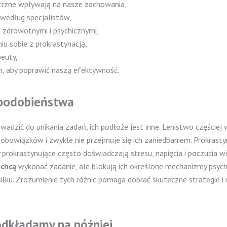
ętrzne wpływają na nasze zachowania,
według specjalistów,
i zdrowotnymi i psychicznymi,
iu sobie z prokrastynacją,
peuty,
, aby poprawić naszą efektywność.
i podobieństwa
adzić do unikania zadań, ich podłoże jest inne. Lenistwo częściej w
i obowiązków i zwykle nie przejmuje się ich zaniedbaniem. Prokra
prokrastynujące często doświadczają stresu, napięcia i poczucia
o
chcą
wykonać zadanie, ale blokują ich określone mechanizmy psycho
iłku. Zrozumienie tych różnic pomaga dobrać skuteczne strategie i 
odkładamy na później