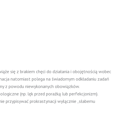
iąże się z brakiem chęci do działania i obojętnością wobec
stynacja natomiast polega na świadomym odkładaniu zadań
 winy z powodu niewykonanych obowiązków.
logiczne (np. lęk przed porażką lub perfekcjonizm).
nie przypisywać prokrastynacji wyłącznie „słabemu