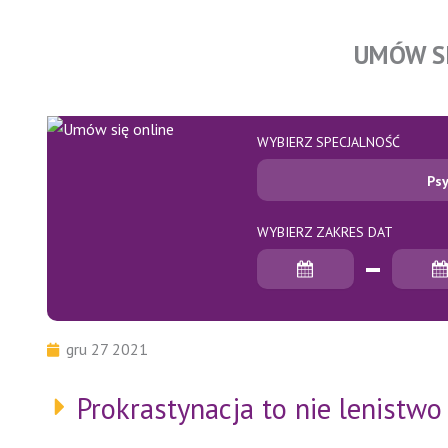
UMÓW S
WYBIERZ SPECJALNOŚĆ
Psy
WYBIERZ ZAKRES DAT
Data rozpoczęcia
Data zakończenia
gru 27 2021
Prokrastynacja to nie lenistwo