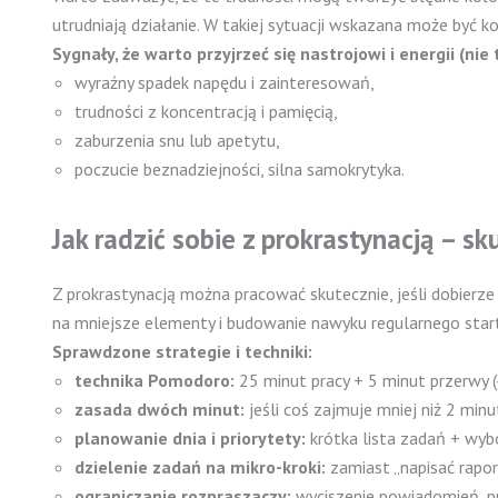
utrudniają działanie. W takiej sytuacji wskazana może być 
Sygnały, że warto przyjrzeć się nastrojowi i energii (nie
wyraźny spadek napędu i zainteresowań,
trudności z koncentracją i pamięcią,
zaburzenia snu lub apetytu,
poczucie beznadziejności, silna samokrytyka.
Jak radzić sobie z prokrastynacją – sk
Z prokrastynacją można pracować skutecznie, jeśli dobierze 
na mniejsze elementy i budowanie nawyku regularnego startu
Sprawdzone strategie i techniki:
technika Pomodoro:
25 minut pracy + 5 minut przerwy (
zasada dwóch minut:
jeśli coś zajmuje mniej niż 2 minu
planowanie dnia i priorytety:
krótka lista zadań + wyb
dzielenie zadań na mikro-kroki:
zamiast „napisać raport
ograniczanie rozpraszaczy:
wyciszenie powiadomień, pr