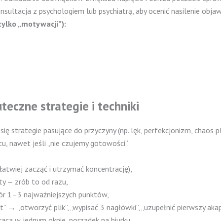
konsultacja z psychologiem lub psychiatrą, aby ocenić nasilenie ob
 tylko „motywacji”):
uteczne strategie i techniki
się strategie pasujące do przyczyny (np. lęk, perfekcjonizm, chaos 
, nawet jeśli „nie czujemy gotowości”.
łatwiej zacząć i utrzymać koncentrację),
ty — zrób to od razu,
ór 1–3 najważniejszych punktów,
” → „otworzyć plik”, „wypisać 3 nagłówki”, „uzupełnić pierwszy akap
aca w jednym oknie, porządek na biurku,